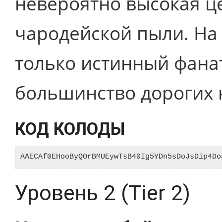
невероятно высокая це
чародейской пыли. На 
только истинный фанат
большинство дорогих к
КОД КОЛОДЫ
AAECAf0EHooByQOrBMUEywTsB40Ig5YDn5sDoJsDip4Do
Уровень 2 (Tier 2)