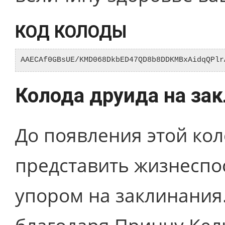
КОД КОЛОДЫ
AAECAf0GBsUE/KMD068DkbED47QD8b8DDKMBxAidqQPlr
Колода друида на за
До появления этой ко
представить жизнеспо
упором на заклинания