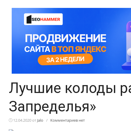
Лучшие колоды р
Запределья»
12.04.2020
от
Jalo
/
Комментариев нет