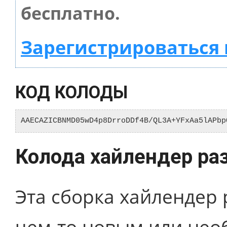
бесплатно.
Зарегистрироваться 
КОД КОЛОДЫ
AAECAZICBNMD05wD4p8DrroDDf4B/QL3A+YFxAa5lAPbp
Колода хайлендер ра
Эта сборка хайлендер 
чем-то новым или необ