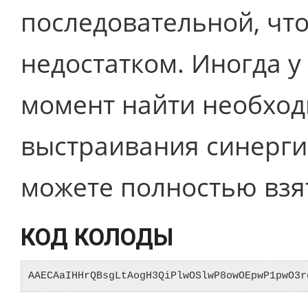
последовательной, чт
недостатком. Иногда у
момент найти необход
выстраивания синергии
можете полностью взят
КОД КОЛОДЫ
AAECAaIHHrQBsgLtAogH3QiPlwOSlwP8owOEpwP1pwO3r