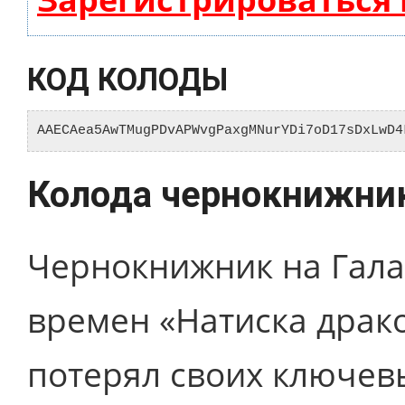
КОД КОЛОДЫ
AAECAea5AwTMugPDvAPWvgPaxgMNurYDi7oD17sDxLwD4
Колода чернокнижник
Чернокнижник на Гала
времен «Натиска драко
потерял своих ключевы