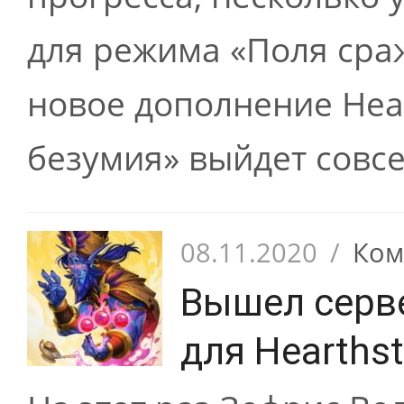
для режима «Поля сраж
новое дополнение Hea
безумия» выйдет совсем
08.11.2020
/
Ком
Вышел серве
для Hearths