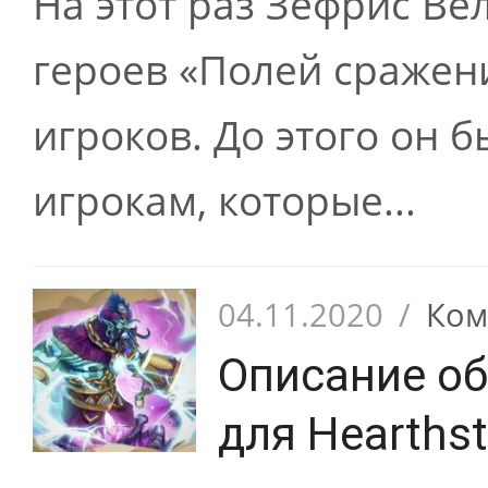
На этот раз Зефрис Ве
героев «Полей сражени
игроков. До этого он б
игрокам, которые...
04.11.2020
/
Ком
Описание об
для Hearthst