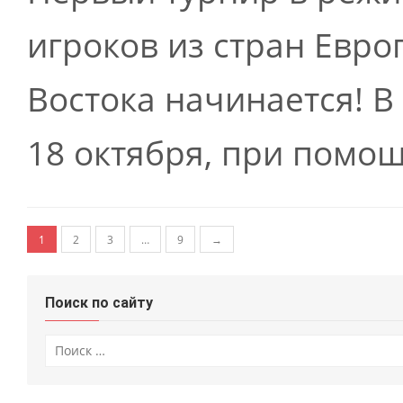
игроков из стран Евро
Востока начинается! В 
18 октября, при помощи
Навигация по записям
1
2
3
…
9
→
Поиск по сайту
Искать: