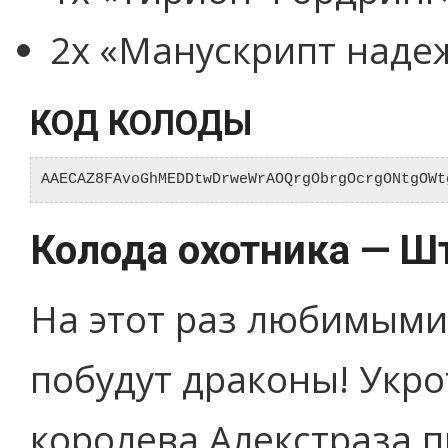
2x «Манускрипт надеж
КОД КОЛОДЫ
AAECAZ8FAvoGhMEDDtwDrweWrAOQrgObrgOcrgONtgOWt
Колода охотника — Ш
На этот раз любимыми
побудут драконы! Укр
королева Алекстраза п