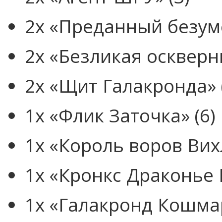
2x «Преданный безуме
2x «Безликая оскверн
2x «Щит Галакронда» 
1x «Флик Заточка» (6)
1x «Король воров Вих
1x «Кронкс Драконье 
1x «Галакронд Кошма