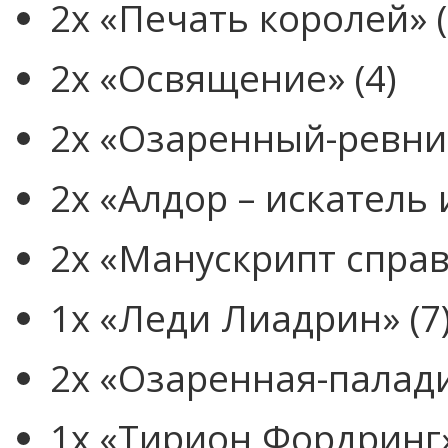
2x «Печать королей» (
2x «Освящение» (4)
2x «Озаренный-ревнит
2x «Алдор – искатель 
2x «Манускрипт справ
1x «Леди Лиадрин» (7
2x «Озаренная-палади
1x «Тирион Фордринг»