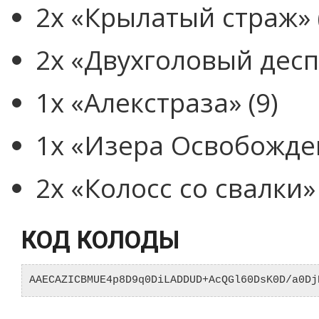
2x «Крылатый страж» 
2x «Двухголовый деспо
1x «Алекстраза» (9)
1x «Изера Освобожден
2x «Колосс со свалки» 
КОД КОЛОДЫ
AAECAZICBMUE4p8D9q0DiLADDUD+AcQGl60DsK0D/a0Dj