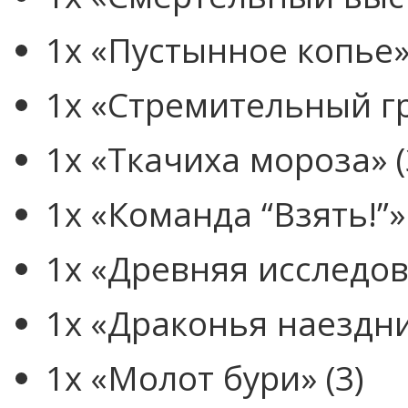
1x «Пустынное копье» 
1x «Стремительный гр
1x «Ткачиха мороза» (
1x «Команда “Взять!”» 
1x «Древняя исследов
1x «Драконья наездни
1x «Молот бури» (3)