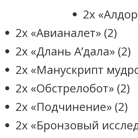
2x «Алдор
2x «Авианалет» (2)
2x «Длань А’дала» (2)
2x «Манускрипт мудро
2x «Обстрелобот» (2)
2x «Подчинение» (2)
2x «Бронзовый исслед