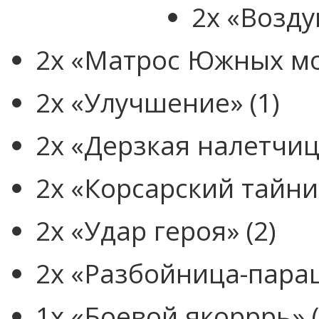
2x «Возду
2x «Матрос Южных мо
2x «Улучшение» (1)
2x «Дерзкая налетчица
2x «Корсарский тайник
2x «Удар героя» (2)
2x «Разбойница-параш
1x «Боевой якорррь» (