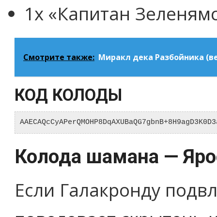
1x «Капитан Зеленямс»
Смотрите также:
Миракл дека Разбойника (ве
КОД КОЛОДЫ
AAECAQcCyAPerQMOHP8DqAXUBaQG7gbnB+8H9agD3K0D3
Колода шамана — Яро
Если Галакронду подвл