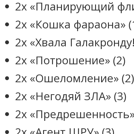
2x «Планирующий фли
2x «Кошка фараона» (
2x «Хвала Галакронду!
2x «Потрошение» (2)
2x «Ошеломление» (2
2x «Негодяй ЗЛА» (3)
2x «Предрешенность» 
2x «Агент ШРУ» (3)