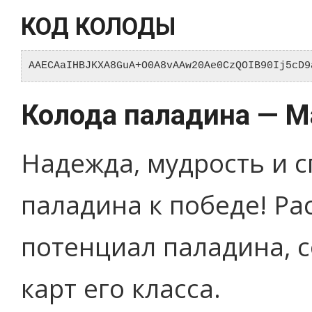
КОД КОЛОДЫ
AAECAaIHBJKXA8GuA+O0A8vAAw20Ae0CzQOIB90Ij5cD9
Колода паладина — М
Надежда, мудрость и 
паладина к победе! Р
потенциал паладина, с
карт его класса.