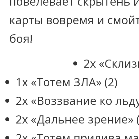
повелевает скрытень и
карты вовремя и смойт
боя!
2x «Склиз
1x «Тотем ЗЛА» (2)
2x «Воззвание ко льду
2x «Дальнее зрение» (
2x «Тотем прилива ма