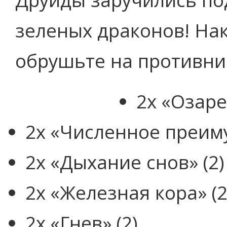
зеленых драконов! На
обрушьте на противни
2x «Озаре
2x «Численное преиму
2x «Дыхание снов» (2)
2x «Железная кора» (2
2x «Гнев» (2)