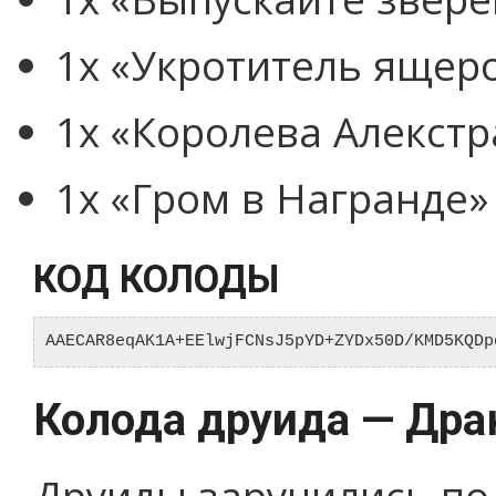
1x «Укротитель ящеро
1x «Королева Алекстра
1x «Гром в Награнде» 
КОД КОЛОДЫ
AAECAR8eqAK1A+EElwjFCNsJ5pYD+ZYDx50D/KMD5KQDp
Колода друида — Дра
Друиды заручились по