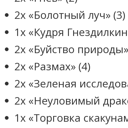
2x «Болотный луч» (3)
1x «Кудря Гнездилкинс
2x «Буйство природы» 
2x «Размах» (4)
2x «Зеленая исследов
2x «Неуловимый драко
1x «Торговка скакунам