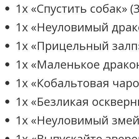
1x «Спустить собак» (3
1x «Неуловимый драко
1x «Прицельный залп»
1x «Маленькое драко
1x «Кобальтовая чаро
1x «Безликая оскверн
1x «Неуловимый змей»
1x «Выпускайте зверей