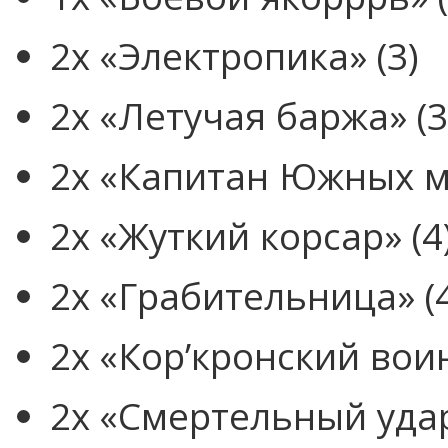
2x «Электропика» (3)
2x «Летучая баржа» (3
2x «Капитан Южных м
2x «Жуткий корсар» (4
2x «Грабительница» (
2x «Кор’кронский воин
2x «Смертельный удар