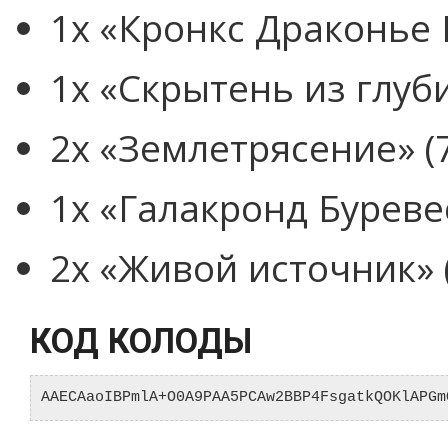
1x «Кронкс Драконье 
1x «Скрытень из глуби
2x «Землетрясение» (
1x «Галакронд Буревес
2x «Живой источник» 
КОД КОЛОДЫ
AAECAaoIBPmlA+O0A9PAA5PCAw2BBP4FsgatkQOKlAPGm