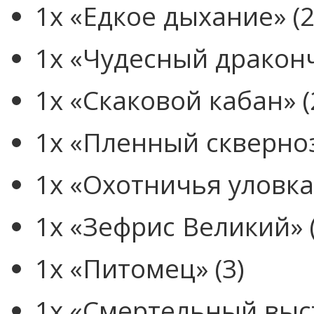
1x «Едкое дыхание» (2
1x «Чудесный драконч
1x «Скаковой кабан» (
1x «Пленный скверноз
1x «Охотничья уловка»
1x «Зефрис Великий» (
1x «Питомец» (3)
1x «Смертельный выст