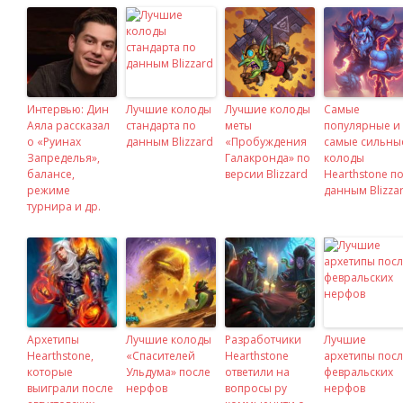
Интервью: Дин
Лучшие колоды
Лучшие колоды
Самые
Аяла рассказал
стандарта по
меты
популярные и
о «Руинах
данным Blizzard
«Пробуждения
самые сильны
Запределья»,
Галакронда» по
колоды
балансе,
версии Blizzard
Hearthstone п
режиме
данным Blizza
турнира и др.
Архетипы
Лучшие колоды
Разработчики
Лучшие
Hearthstone,
«Спасителей
Hearthstone
архетипы пос
которые
Ульдума» после
ответили на
февральских
выиграли после
нерфов
вопросы ру
нерфов