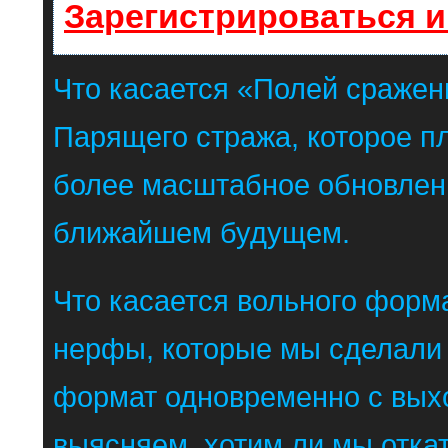
Зарегистрироваться 
Что касается «Полей сражени
Парящего стража, которое пл
более масштабное обновлен
ближайшем будущем.
Что касается вольного форм
нерфы, которые мы сделали 
формат одновременно с вых
выясняем, хотим ли мы отка