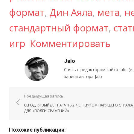
формат
,
Дин Аяла
,
мета
,
н
стандартный формат
,
стат
игр
Комментировать
Jalo
Связь с редактором сайта Jalo: (e-ma
записи автора Jalo
Навигация по записям
Предыдущая запись
СЕГОДНЯ ВЫЙДЕТ ПАТЧ 16.2.4 С НЕРФОМ ПАРЯЩЕГО СТРАЖА
ДЛЯ «ПОЛЕЙ СРАЖЕНИЙ»
Похожие публикации: