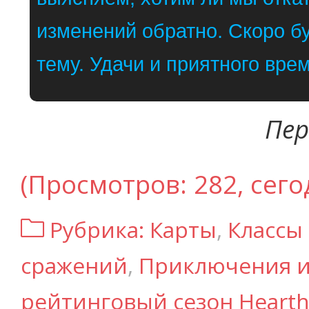
изменений обратно. Скоро б
тему. Удачи и приятного вр
Пер
(Просмотров: 282, сего
Рубрика:
Карты
,
Классы
сражений
,
Приключения и
рейтинговый сезон Hearth