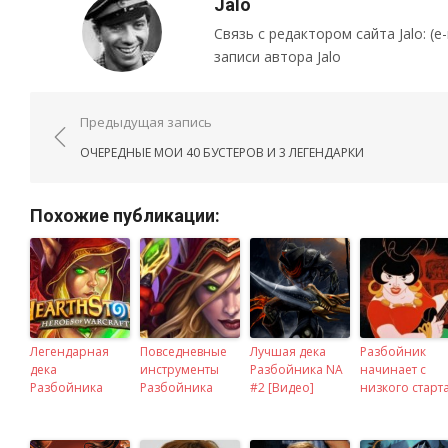
Jalo
Связь с редактором сайта Jalo: (e-ma
записи автора Jalo
Навигация по записям
Предыдущая запись
ОЧЕРЕДНЫЕ МОИ 40 БУСТЕРОВ И 3 ЛЕГЕНДАРКИ
Похожие публикации:
Легендарная
Повседневные
Лучшая дека
Разбойник
дека
инструменты
Разбойника NA
начинает с
Разбойника
Разбойника
#2 [Видео]
низкого старт