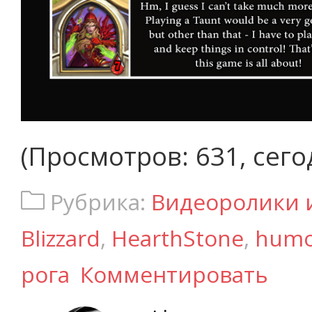
(Просмотров: 631, сего
Рубрика:
Видеоролики 
Blizzard
,
HearthStone
,
humo
рога
Комментировать