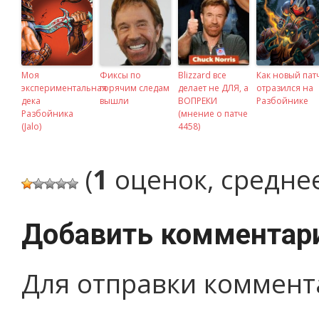
Моя
Фиксы по
Blizzard все
Как новый пат
экспериментальная
горячим следам
делает не ДЛЯ, а
отразился на
дека
вышли
ВОПРЕКИ
Разбойнике
Разбойника
(мнение о патче
(Jalo)
4458)
(
1
оценок, средне
Добавить комментар
Для отправки коммент