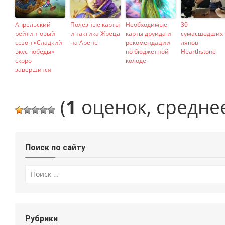
Апрельский
Полезные карты
Необходимые
30
рейтинговый
и тактика Жреца
карты друида и
сумасшедших
сезон «Сладкий
на Арене
рекомендации
ляпов
вкус победы»
по бюджетной
Hearthstone
скоро
колоде
завершится
(
1
оценок, средне
Поиск по сайту
Искать:
Рубрики