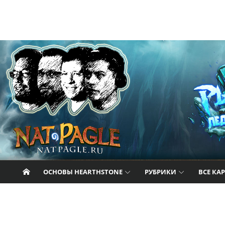
Перейти к содержанию
Nat Pagle
Прогулки с Натом Пэглом по лабиринтам
Hearthstone.
ОСНОВЫ HEARTHSTONE
РУБРИКИ
ВСЕ КА