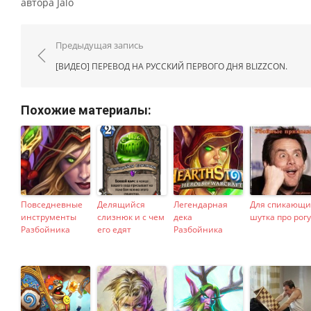
автора Jalo
Навигация по записям
Предыдущая запись
[ВИДЕО] ПЕРЕВОД НА РУССКИЙ ПЕРВОГО ДНЯ BLIZZCON.
Похожие материалы:
Повседневные
Делящийся
Легендарная
Для спикающи
инструменты
слизнюк и с чем
дека
шутка про рогу
Разбойника
его едят
Разбойника