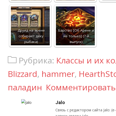
Друид на арене
Барство [Об Арене и
собирает деку
не только] (7-й
рыбака)
выпуск)
Рубрика:
Классы и их к
Blizzard
,
hammer
,
HearthSt
паладин
Комментировать
Jalo
Связь с редактором сайта Jalo: (e-ma
записи автора Jalo