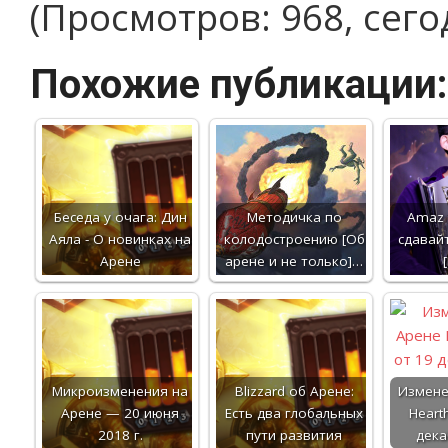
(Просмотров: 968, сего
Похожие публикации:
Беседа у очага: Дин
Методичка по
Amaz 
Аяла - О новинках на
колодостроению [Об
сдавай
Арене
арене и не только]…
Микроизменения на
Blizzard об Арене:
Измене
Арене — 20 июня
Есть два глобальных
Heart
2018 г.
пути развития
дека