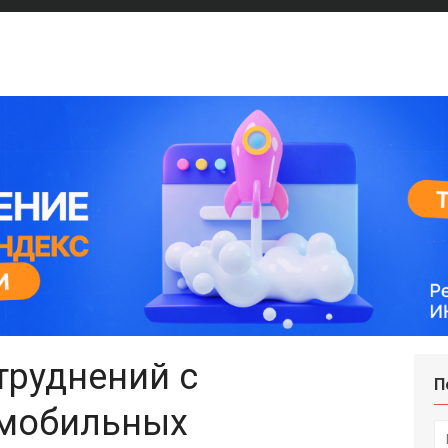
труднений с
П
 мобильных
И