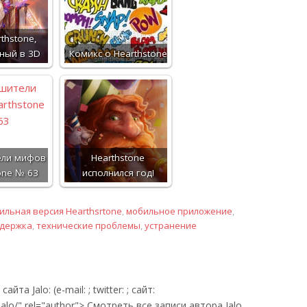
thstone,
ный в 3D
Комикс о Hearthstone
ели мифов
Hearthstone
one № 63
исполнился год!
ильная версия Hearthsrtone
,
мобильное приложение
,
ддержка
,
технические проблемы
,
устранение
йта Jalo: (e-mail: ; twitter: ; сайт:
/jalo/" rel="author"> Смотреть все записи автора Jalo