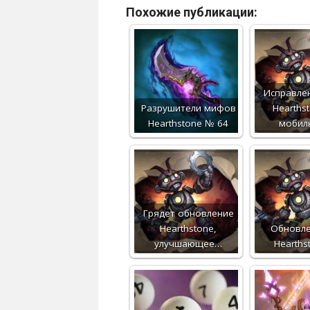
Похожие публикации:
Исправле
Разрушители мифов
Hearths
Hearthstone № 64
мобил
Грядет обновление
Hearthstone,
Обновле
улучшающее…
Hearths