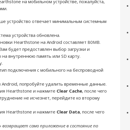
earthstone на мобильном устройстве, пожалуйста,
ами.
аше устройство отвечает минимальным системным
стема устройства обновлена.
новки Hearthstone на Android составляет 80MB.
Вам будет предоставлен выбор загрузки и
 на внутреннюю память или SD карту.
у.
 тип подключения с мобильного на беспроводной
м Android, попробуйте удалить временные данные.
ия Hearthstone и нажмите
Clear Cache
, после чего
затруднение не исчезнет, перейдите ко второму
ия Hearthstone и нажмите
Clear Data
, после чего
ta» возвращает само приложение в состояние по