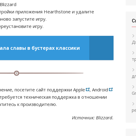
Blizzard
стройки приложения Hearthstone и удалите
ново запустите игру.
С
ереустановите игру.
Д
ала славы в бустерах классики
т
д
нение, посетите сайт поддержки Apple
, Android
Gr
потребуется техническая поддержка в отношении
атитесь к производителю.
р
Источник: Blizzard.