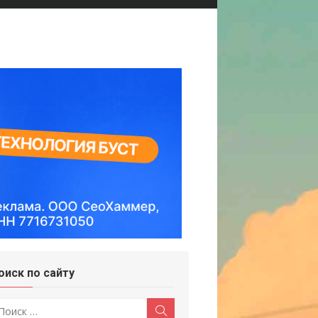
оиск по сайту
скать:
Поиск