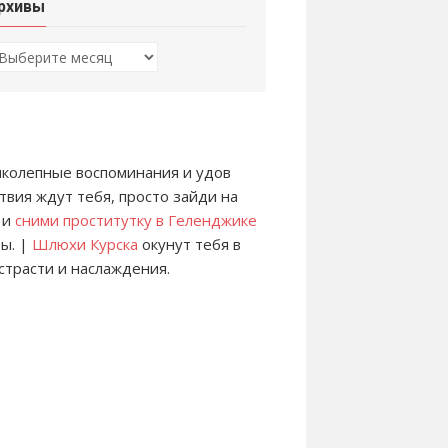
рхивы
рхивы
колепные воспоминания и удов
твия ждут тебя, просто зайди на
 и
сними проститутку в Геленджике
ы. |
Шлюхи Курска
окунут тебя в
страсти и наслаждения.