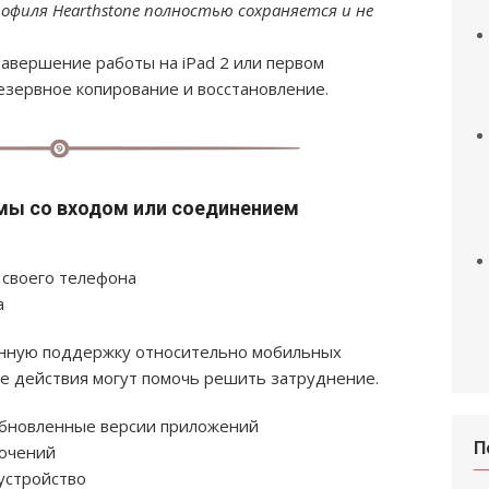
рофиля Hearthstone полностью сохраняется и не
завершение работы на iPad 2 или первом
резервное копирование и восстановление.
мы со входом или соединением
о своего телефона
а
енную поддержку относительно мобильных
ие действия могут помочь решить затруднение.
обновленные версии приложений
П
лючений
устройство