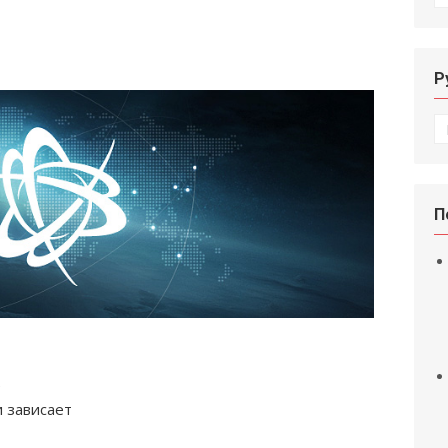
Р
Р
П
е
и зависает