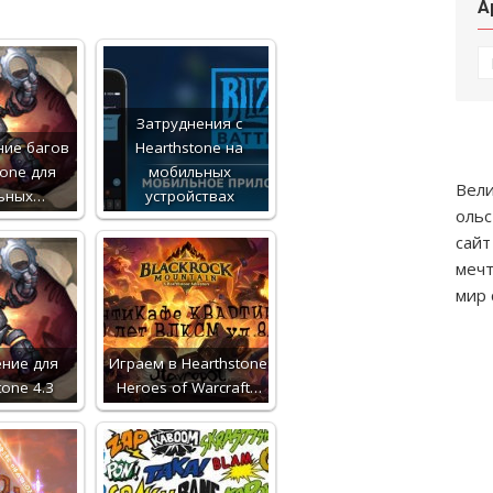
А
А
Затруднения с
ние багов
Hearthstone на
tone для
мобильных
Вели
ьных…
устройствах
ольс
сайт
мечт
мир 
ние для
Играем в Hearthstone:
tone 4.3
Heroes of Warcraft…