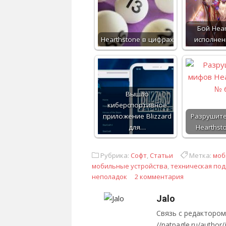
Бой Hear
Hearthstone в цифрах
исполнен
Вышло
киберспортивное
приложение Blizzard
Разрушит
для…
Hearthst
Рубрика:
Софт
,
Статьи
Метка:
моб
мобильные устройства
,
техническая по
неполадок
2 комментария
Jalo
Связь с редактором са
//natpagle.ru/author