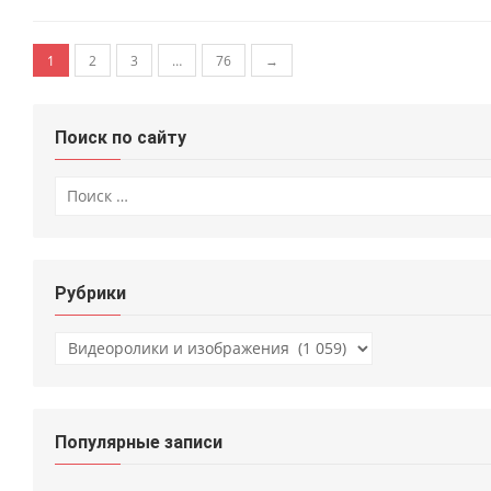
Навигация по записям
1
2
3
…
76
→
Поиск по сайту
Искать:
Рубрики
Рубрики
Популярные записи