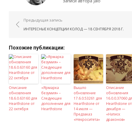
записи автора Jalo
Навигация по записям
Предыдущая запись
ИНТЕРЕСНЫЕ КОНЦЕПЦИИ КОЛОД — 18 СЕНТЯБРЯ 2018 Г.
Похожие публикации:
Описание
«Ярмарка
Вышло
Описание
обновления
безумия» –
обновление
обновления
18.6.0.63160 для
Следующее
17.6.0.53261 для
16.0.0.37060 д
Hearthstone от
дополнение для
Hearthstone от
Hearthstone от
22 октября
Hearthstone
14 июля —
декабря —
Предзаказ
«Натиск
«Некроситета»
драконов»