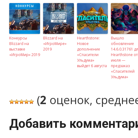
Конкурсы
Blizzard на
Hearthstone:
Вышло
Blizzard на
«ИгроМире»
Новое
обновление
выставке
2019
дополнение
14.6.0.31761 д
«ИгроМир» 2019
«Спасители
Hearthstone от
Ульдума»
июля —
выйдет 6 августа
предзаказ
«Спасителей
Ульдума»
(
2
оценок, средне
Добавить комментар