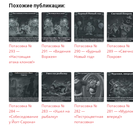
Похожие публикации:
Потасовка №
Потасовка №
Потасовка №
Потасовка №
293 —
291 — «Видения
290 — «Бурный
289 — «Свечн
«Настоящая
Воржея»
Новый год»
Покров»
атака клонов!»
Потасовка №
Потасовка №
Потасовка №
Потасовка №
284 —
283 — «Ушел на
282 —
281 — «Мурлок
«Собеседование
рыбалку»
«Пестроцветная
вперед!»
у Йогг-Сарона»
потасовка»