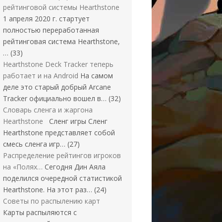
рейтинговой системы Hearthstone
1 апреля 2020 г. стартует
полностью переработанная
рейтинговая система Hearthstone,
…
(33)
Hearthstone Deck Tracker теперь
работает и на Android
На самом
деле это старый добрый Arcane
Tracker официально вошел в…
(32)
Словарь сленга и жаргона
Hearthstone
Сленг игры Сленг
Hearthstone представляет собой
смесь сленга игр…
(27)
Распределение рейтингов игроков
на «Полях…
Сегодня Дин Аяла
поделился очередной статистикой
Hearthstone. На этот раз…
(24)
Советы по распылению карт
Карты распыляются с