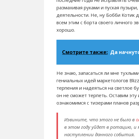
последние годы не исправлять очеви
размахивая руками и пуская пузыри
деятельности. Не, ну Бобби Котик 
всем этим с борта своего личного зв
хорошо.
Смотрите также:
Да начнут
Не знаю, запасаться ли мне тухлым
гениальных идей маркетологов Bliz
терпения и надеяться на светлое б
он не сможет терпеть. Оставим эт
ознакомимся с тизерами планов раз
Извините, что этого не было в
о
в этом году уйдет в ротацию, и 
наступлении данного события.