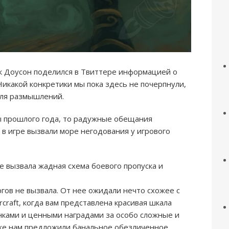
к Доусон поделился в Твиттере информацией о
Никакой конкретики мы пока здесь не почерпнули,
для размышлений.
ы прошлого года, то радужные обещания
 в игре вызвали море негодования у игрового
е вызвала жадная схема боевого пропуска и
гов не вызвала. От нее ожидали нечто схожее с
craft, когда вам представлена красивая шкала
нками и ценными наградами за особо сложные и
 же нам предложили банальное обезличенное