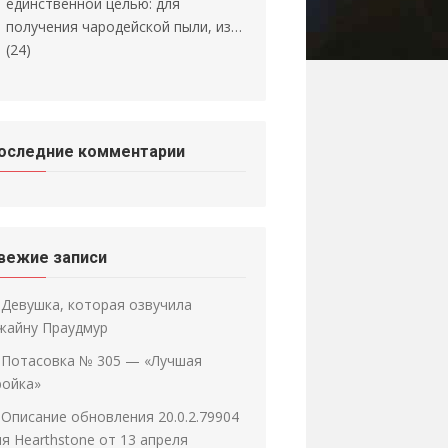
единственной целью: для
получения чародейской пыли, из…
(24)
оследние комментарии
вежие записи
Девушка, которая озвучила
жайну Праудмур
Потасовка № 305 — «Лучшая
ройка»
Описание обновления 20.0.2.79904
ля Hearthstone от 13 апреля