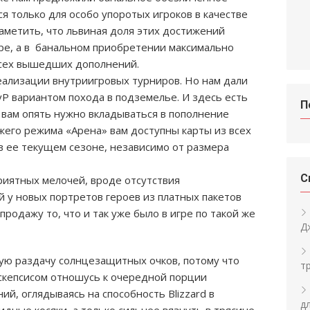
я только для особо упоротых игроков в качестве
заметить, что львиная доля этих достижений
гре, а в банальном приобретении максимально
всех вышедших дополнений.
ализации внутриигровых турниров. Но нам дали
vP вариантом похода в подземелье. И здесь есть
П
 вам опять нужно вкладываться в пополнение
жего режима «Арена» вам доступны карты из всех
в ее текущем сезоне, независимо от размера
С
иятных мелочей, вроде отсутствия
 у новых портретов героев из платных пакетов
родажу то, что и так уже было в игре по такой же
Д
ую раздачу солнцезащитных очков, потому что
т
 скепсисом отношусь к очередной порции
, оглядываясь на способность Blizzard в
д