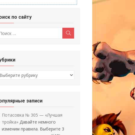
оиск по сайту
скать:
Поиск
убрики
убрики
опулярные записи
Потасовка № 305 — «Лучшая
тройка»
Давайте немного
изменим правила. Выберите 3