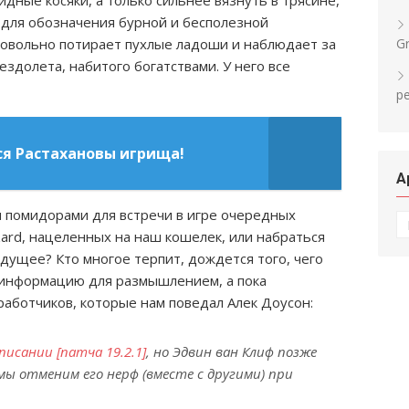
дные косяки, а только сильнее вязнуть в трясине,
, для обозначения бурной и бесполезной
довольно потирает пухлые ладоши и наблюдает за
Gr
ездолета, набитого богатствами. У него все
р
ся Растахановы игрища!
А
и помидорами для встречи в игре очередных
А
zard, нацеленных на наш кошелек, или набраться
удущее? Кто многое терпит, дождется того, чего
у информацию для размышлением, а пока
работчиков, которые нам поведал Алек Доусон:
писании [патча 19.2.1]
, но Эдвин ван Клиф позже
мы отменим его нерф (вместе с другими) при