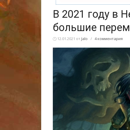
В 2021 году в H
большие пере
12.01.2021
от
Jalo
/
4 комментария