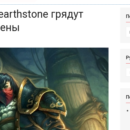
earthstone грядут
П
мены
И
Р
Р
П