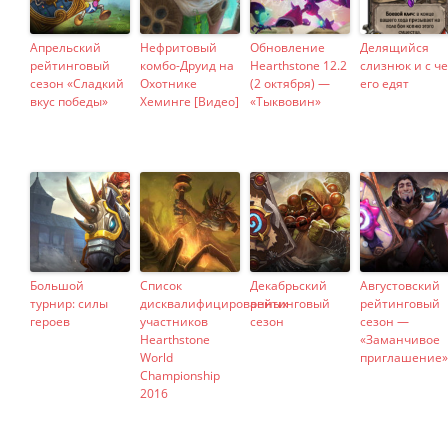
Апрельский
Нефритовый
Обновление
Делящийся
рейтинговый
комбо-Друид на
Hearthstone 12.2
слизнюк и с ч
сезон «Сладкий
Охотнике
(2 октября) —
его едят
вкус победы»
Хеминге [Видео]
«Тыквовин»
Большой
Список
Декабрьский
Августовский
турнир: силы
дисквалифицированных
рейтинговый
рейтинговый
героев
участников
сезон
сезон —
Hearthstone
«Заманчивое
World
приглашение»
Championship
2016