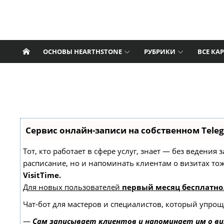
Перейти к содержанию
Nat Pagle
Прогулки с Натом Пэглом по лабиринтам
Hearthstone.
ОСНОВЫ HEARTHSTONE
РУБРИКИ
ВСЕ КА
Сервис онлайн-записи на собственном Tele
Тот, кто работает в сфере услуг, знает — без ведения
расписание, но и напоминать клиентам о визитах т
VisitTime.
Для новых пользователей
первый месяц бесплатно
Чат-бот для мастеров и специалистов, который упрощ
—
Сам записывает клиентов и напоминает им о ви