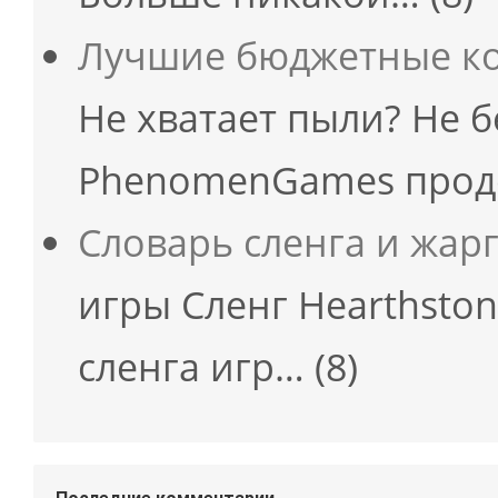
Лучшие бюджетные ко
Не хватает пыли? Не б
PhenomenGames прод
Словарь сленга и жар
игры Сленг Hearthston
сленга игр…
(8)