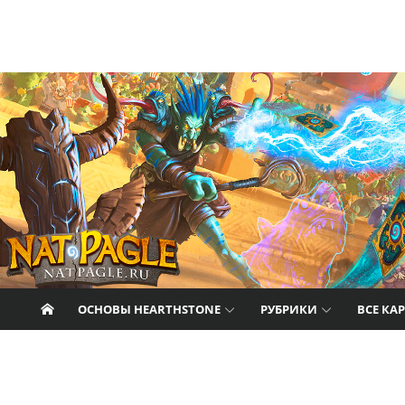
Перейти к содержанию
Nat Pagle
Прогулки с Натом Пэглом по лабиринтам
Hearthstone.
ОСНОВЫ HEARTHSTONE
РУБРИКИ
ВСЕ КА