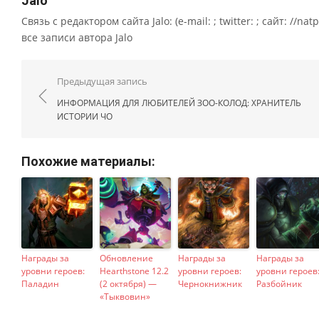
Jalo
Связь с редактором сайта Jalo: (e-mail: ; twitter: ; сайт: //na
все записи автора Jalo
Навигация по записям
Предыдущая запись
ИНФОРМАЦИЯ ДЛЯ ЛЮБИТЕЛЕЙ ЗОО-КОЛОД: ХРАНИТЕЛЬ
ИСТОРИИ ЧО
Похожие материалы:
Награды за
Обновление
Награды за
Награды за
уровни героев:
Hearthstone 12.2
уровни героев:
уровни героев
Паладин
(2 октября) —
Чернокнижник
Разбойник
«Тыквовин»