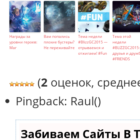
Награды за
Вам попались
Тема недели
Тема этой
уровни героев:
плохие бустеры?
#BlizzGC2015 —
недели
Маг
Не переживайте
отрываемся и
#BLIZZGC2015:
отжигаем! #Fun
друзья и друж
#FRIENDS
(
2
оценок, средне
Pingback: Raul()
Забиваем Сайты В 