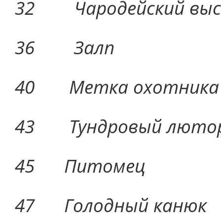
32 Чародейский 
36 За
40 Метка охо
43 Тундровый л
45 Пито
47 Голодный 