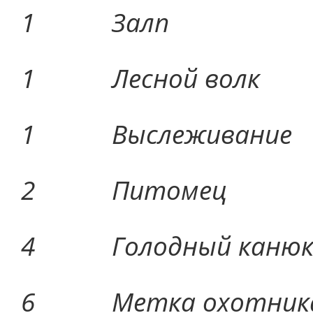
1 За
1 Лесной 
1 Выслежи
2 Пито
4 Голодный 
6 Метка охо