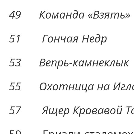
49 Команда «
51 Гончая 
53 Вепрь-камн
55 Охотница на Иг
57 Ящер Кроваво
59 Гризли-сталем