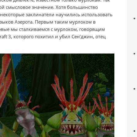
бой смысловое значение. Хотя большинство
 некоторые заклинатели научились использовать
зыков Азерота. Первым таким мурлоком в
ервые мы сталкиваемся с мурлоком, говорящим
aft 3, которого похитил и убил Сен’джин, отец