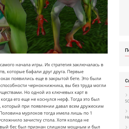
П
самого начала игры. Их стратегия заключалась в
в, которые бафали друг друга. Первые
оках появились еще в закрытой бете. Это были
С
способности чернокнижника, вы без труда могли
уществами. Но одной из ключевых карт в
когда его еще не коснулся нерф. Тогда это был
5
у, который при появлении давал всем дружеским
 Половина мурлоков тогда имела лишь по 1
H
усложнило зачистку стола. Хотя колода не
авый бес был признан слишком мощным и был