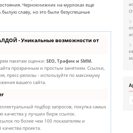
и
 состояния. Чернокнижник на мурлоках еще
О
ь былую славу, но это были безуспешные
о
и
АЛДОЙ - Уникальные возможности от
к
м
трем пакетам оценки:
SEO, Трафик и SMM.
айта прозрачным и простым занятием. Ссылки,
ия, пресс-релизы - используйте по максимуму
жения вашего сайта.
А
er
А
еллектуальный подбор запросов, покупка самых
ю качества у лучших бирж ссылок.
сылок по более чем 100 показателям и
 качества проекта.