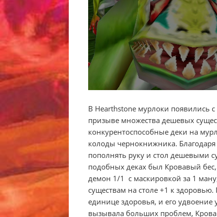
В Hearthstone мурлоки появились с 
призыве множества дешевых сущест
конкурентоспособные деки на мурл
колоды чернокнижника. Благодаря 
пополнять руку и стол дешевыми с
подобных деках был Кровавый бес, 
демон 1/1 с маскировкой за 1 ман
существам на столе +1 к здоровью.
единице здоровья, и его удвоение 
вызывала больших проблем, Кров