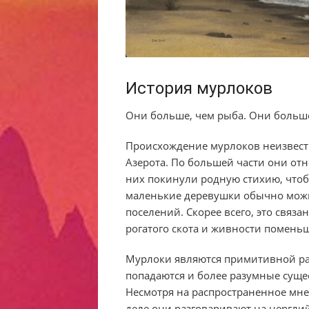
История мурлоков
Они больше, чем рыба. Они больше
Происхождение мурлоков неизвестн
Азерота. По большей части они отн
них покинули родную стихию, чтобы
маленькие деревушки обычно можно
поселений. Скорее всего, это связа
рогатого скота и живности поменьш
Мурлоки являются примитивной рас
попадаются и более разумные суще
Несмотря на распространенное мне
деле они разговаривают на нерглий