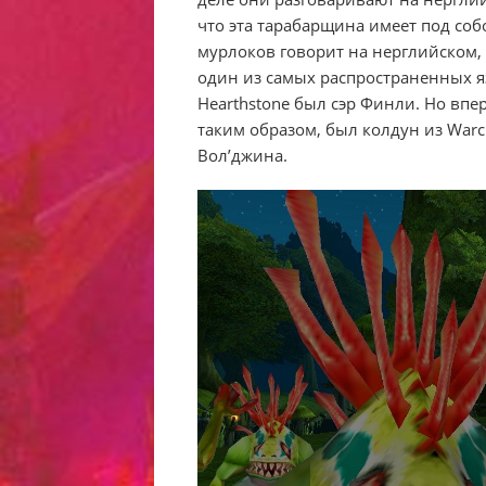
что эта тарабарщина имеет под со
мурлоков говорит на нерглийском,
один из самых распространенных я
Hearthstone был сэр Финли. Но вп
таким образом, был колдун из Warcr
Вол’джина.