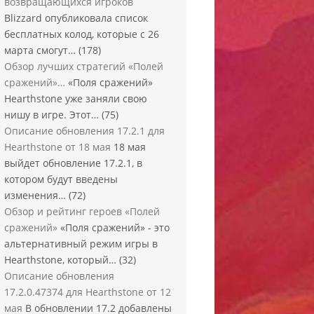
возвращающихся игроков
Blizzard опубликовала список
бесплатных колод, которые с 26
марта смогут…
(178)
Обзор лучших стратегий «Полей
сражений»…
«Поля сражений»
Hearthstone уже заняли свою
нишу в игре. Этот…
(75)
Описание обновления 17.2.1 для
Hearthstone от 18 мая
18 мая
выйдет обновление 17.2.1, в
котором будут введены
изменения…
(72)
Обзор и рейтинг героев «Полей
сражений»
«Поля сражений» - это
альтернативный режим игры в
Hearthstone, который…
(32)
Описание обновления
17.2.0.47374 для Hearthstone от 12
мая
В обновлении 17.2 добавлены