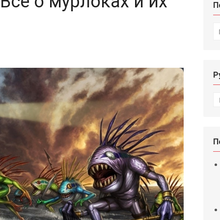
Все о мурлоках и их
П
И
Р
Р
П