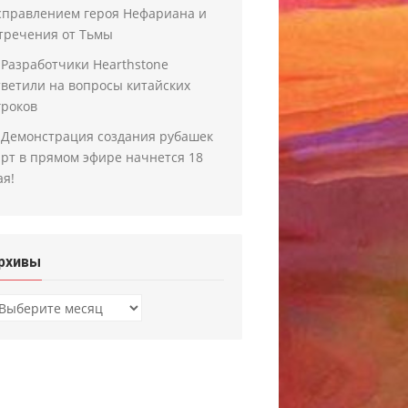
справлением героя Нефариана и
тречения от Тьмы
Разработчики Hearthstone
тветили на вопросы китайских
гроков
Демонстрация создания рубашек
арт в прямом эфире начнется 18
ая!
рхивы
рхивы