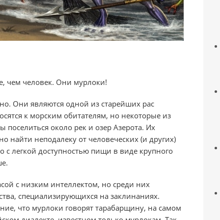
, чем человек. Они мурлоки!
о. Они являются одной из старейших рас
осятся к морским обитателям, но некоторые из
 поселиться около рек и озер Азерота. Их
 найти неподалеку от человеческих (и других)
но с легкой доступностью пищи в виде крупного
е.
ой с низким интеллектом, но среди них
ства, специализирующихся на заклинаниях.
ние, что мурлоки говорят тарабарщину, на самом
ском диалекте, известном только мурлокам. Так