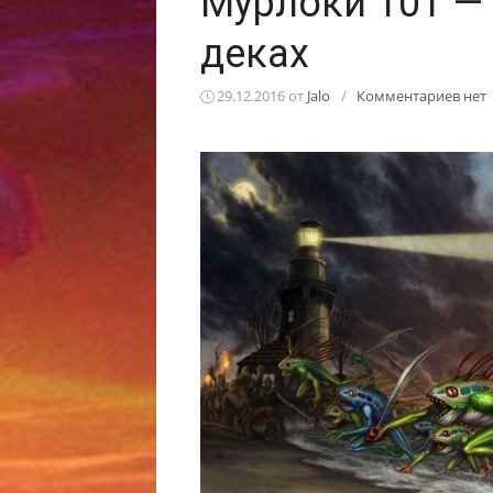
Мурлоки 101 — 
деках
29.12.2016
от
Jalo
/
Комментариев нет