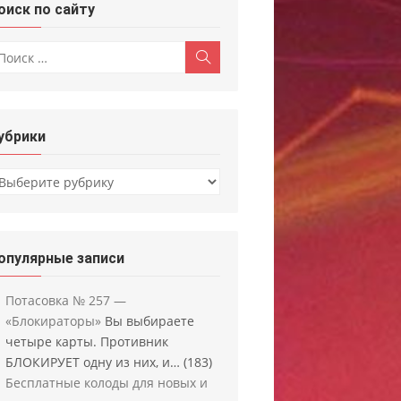
оиск по сайту
скать:
Поиск
убрики
убрики
опулярные записи
Потасовка № 257 —
«Блокираторы»
Вы выбираете
четыре карты. Противник
БЛОКИРУЕТ одну из них, и…
(183)
Бесплатные колоды для новых и