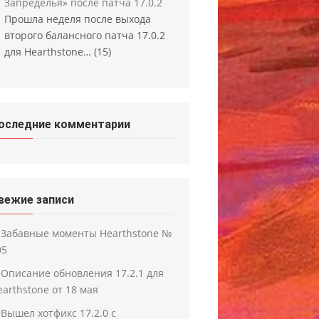
Запределья» после патча 17.0.2
Прошла неделя после выхода
второго балансного патча 17.0.2
для Hearthstone…
(15)
оследние комментарии
вежие записи
Забавные моменты Hearthstone №
05
Описание обновления 17.2.1 для
earthstone от 18 мая
Вышел хотфикс 17.2.0 с