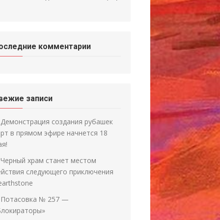
оследние комментарии
вежие записи
Демонстрация создания рубашек
арт в прямом эфире начнется 18
ая!
Черный храм станет местом
ействия следующего приключения
earthstone
Потасовка № 257 —
Блокираторы»