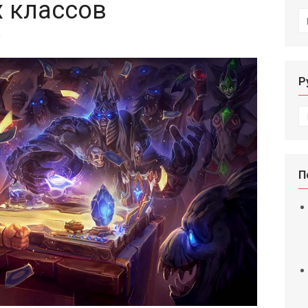
х классов
И
т
Р
Р
П