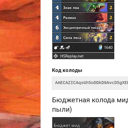
Код колоды
AAECAZICAqsGh5oDDkD9AvcD5gXE
Бюджетная колода мид
пыли)