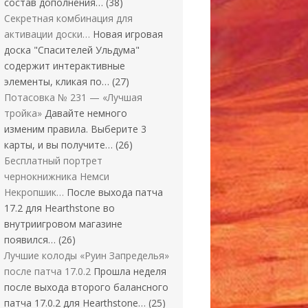
состав дополнения…
(38)
Секретная комбинация для
активации доски…
Новая игровая
доска "Спасителей Ульдума"
содержит интерактивные
элементы, кликая по…
(27)
Потасовка № 231 — «Лучшая
тройка»
Давайте немного
изменим правила. Выберите 3
карты, и вы получите…
(26)
Бесплатный портрет
чернокнижника Немси
Некропшик…
После выхода патча
17.2 для Hearthstone во
внутриигровом магазине
появился…
(26)
Лучшие колоды «Руин Запределья»
после патча 17.0.2
Прошла неделя
после выхода второго балансного
патча 17.0.2 для Hearthstone…
(25)