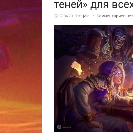
теней» для все
17.04.2019
от
Jalo
/
Комментариев не