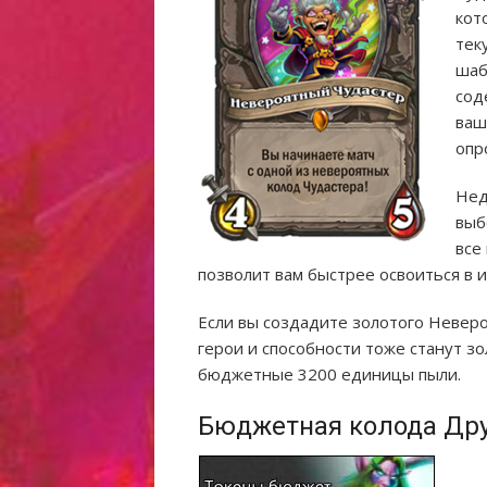
кот
тек
шаб
сод
ваш
опр
Нед
выб
все
позволит вам быстрее освоиться в иг
Если вы создадите золотого Невероя
герои и способности тоже станут з
бюджетные 3200 единицы пыли.
Бюджетная колода Друи