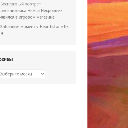
Бесплатный портрет
ернокнижника Немси Некропшик
оявился в игровом магазине!
Забавные моменты Hearthstone №
04
рхивы
рхивы