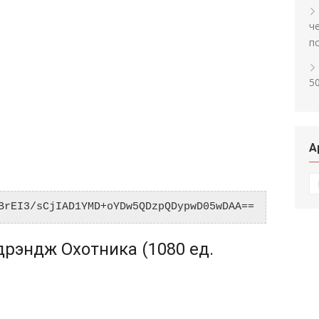
ч
п
5
А
А
BrEI3/sCjIAD1YMD+oYDw5QDzpQDypwD05wDAA==
рэндж Охотника (1080 ед.