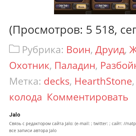
(Просмотров: 5 518, сег
Рубрика:
Воин
,
Друид
,
Ж
Охотник
,
Паладин
,
Разбой
Метка:
decks
,
HearthStone
колода
Комментировать
Jalo
Связь с редактором сайта Jalo: (e-mail: ; twitter: ; сайт: //na
все записи автора Jalo