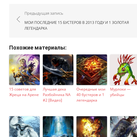
Навигация по записям
Предыдущая запись
МОИ ПОСЛЕДНИЕ 15 БУСТЕРОВ В 2013 ГОДУ И 1 ЗОЛОТАЯ
ЛЕГЕНДАРКА
Похожие материалы:
15 советов для
Лучшая дека
Очередные мои
Мурлоки —
Жреца на Арене
Разбойника NA
40 бустеров и 1
убийцы
#2 [Видео]
легендарка