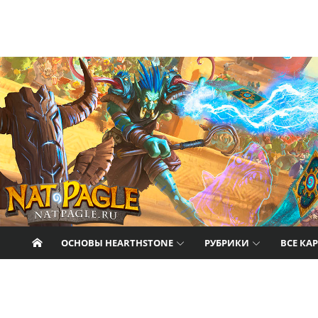
Перейти к содержанию
Nat Pagle
Прогулки с Натом Пэглом по лабиринтам
Hearthstone.
ОСНОВЫ HEARTHSTONE
РУБРИКИ
ВСЕ КА