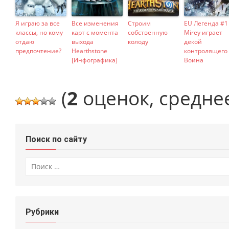
Я играю за все
Все изменения
Строим
EU Легенда #1
классы, но кому
карт с момента
собственную
Mirey играет
отдаю
выхода
колоду
декой
предпочтение?
Hearthstone
контролящего
[Инфографика]
Воина
(
2
оценок, средне
Поиск по сайту
Искать:
Рубрики