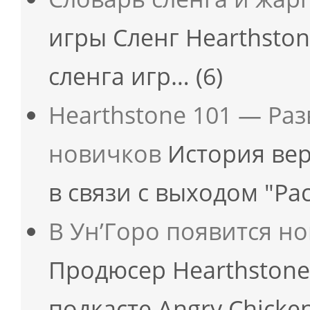
игры Сленг Hearthston
сленга игр…
(6)
Hearthstone 101 — Ра
новичков
История вер
в связи с выходом "Ра
В Ун’Горо появится но
Продюсер Hearthstone
подкасте Angry Chicke