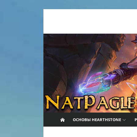
Перейти к содержанию
Nat Pagle
Hearthstone: последние новости, стат
гайды, колоды, видео.
ОСНОВЫ HEARTHSTONE