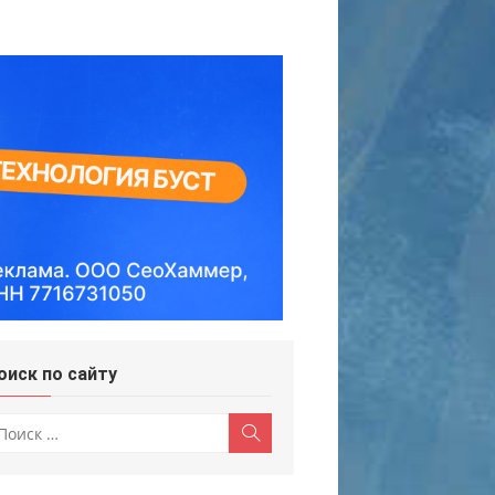
оиск по сайту
скать:
Поиск