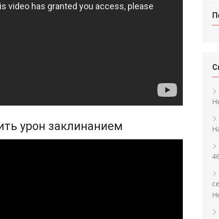
П
С
H
сить урон заклинанием
Н
4
с
H