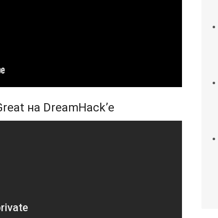
Great на DreamHack’е