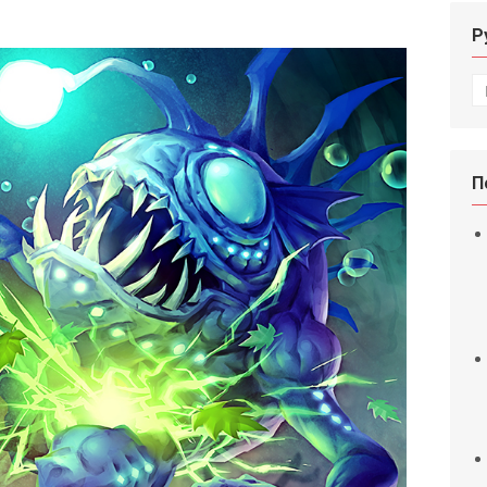
Р
Р
П