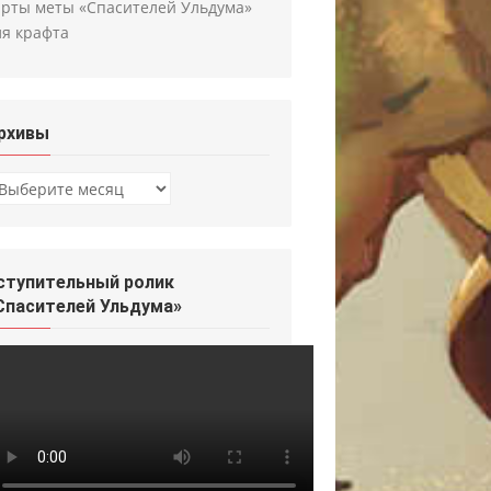
арты меты «Спасителей Ульдума»
ля крафта
рхивы
рхивы
ступительный ролик
Спасителей Ульдума»