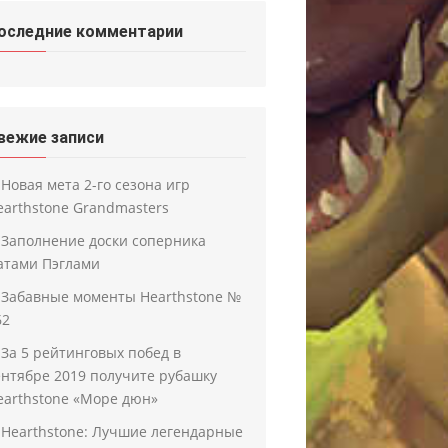
оследние комментарии
вежие записи
Новая мета 2-го сезона игр
earthstone Grandmasters
Заполнение доски соперника
атами Пэглами
Забавные моменты Hearthstone №
62
За 5 рейтинговых побед в
ентябре 2019 получите рубашку
earthstone «Море дюн»
Hearthstone: Лучшие легендарные