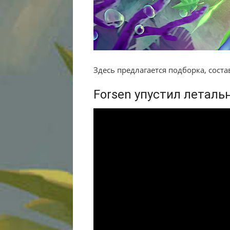
Здесь предлагается подборка, сост
Forsen упустил летал