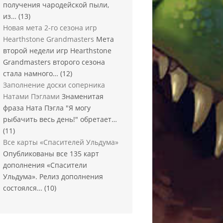
получения чародейской пыли,
из…
(13)
Новая мета 2-го сезона игр
Hearthstone Grandmasters
Мета
второй недели игр Hearthstone
Grandmasters второго сезона
стала намного…
(12)
Заполнение доски соперника
Натами Пэглами
Знаменитая
фраза Ната Пэгла "Я могу
рыбачить весь день!" обретает…
(11)
Все карты «Спасителей Ульдума»
Опубликованы все 135 карт
дополнения «Спасители
Ульдума». Релиз дополнения
состоялся…
(10)