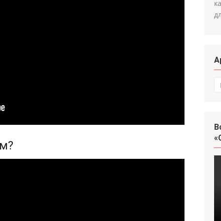
к
д
А
А
В
«
ом?