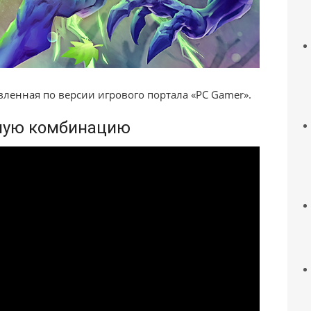
авленная по версии игрового портала «PC Gamer».
ьную комбинацию