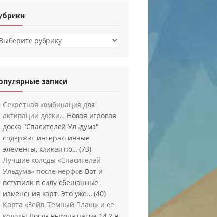
убрики
убрики
опулярные записи
Секретная комбинация для
активации доски…
Новая игровая
доска "Спасителей Ульдума"
содержит интерактивные
элементы, кликая по…
(73)
Лучшие колоды «Спасителей
Ульдума» после нерфов
Вот и
вступили в силу обещанные
изменения карт. Это уже…
(40)
Карта «Зейл, Темный Плащ» и ее
колоды
После выхода патча 14.2 в