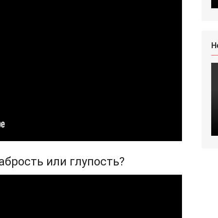
H
рабрость или глупость?