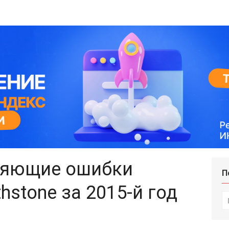
ляющие ошибки
П
hstone за 2015-й год
И