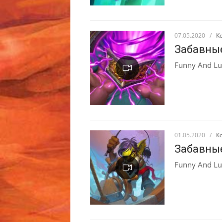
07.05.2020
/
К
Забавны
Funny And Lu
01.05.2020
/
К
Забавны
Funny And Lu