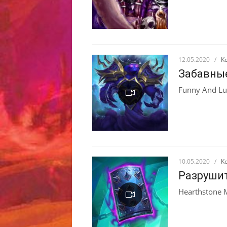
12.05.2020
/
К
Забавны
Funny And Lu
10.05.2020
/
К
Разрушит
Hearthstone 