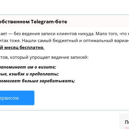
обственном Telegram-боте
 знает — без ведения записи клиентов никуда. Мало того, чт
зитах тоже. Нашли самый бюджетный и оптимальный вариа
й месяц бесплатно
.
стов, который упрощает ведение записей:
напоминает им о визите;
вые, кэшбэк и предоплаты;
 помогает больше зарабатывать;
сервисом
П