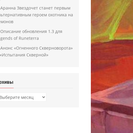
Аранна Звездочет станет первым
льтернативным героем охотника на
емонов
Описание обновления 1.3 для
egends of Runeterra
Анонс «Огненного Скверноворота»
 «Испытания Скверной»
рхивы
рхивы