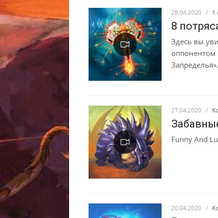
28.04.2020
/
1
8 потряс
Здесь вы ув
оппонентом 
Запределья»
27.04.2020
/
К
Забавны
Funny And Lu
20.04.2020
/
К