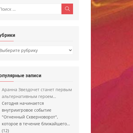
скать:
Поиск
убрики
убрики
опулярные записи
Аранна Звездочет станет первым
альтернативным героем…
Сегодня начинается
внутриигровое событие
"Огненный Скверноворот",
которое в течение ближайшего…
(12)