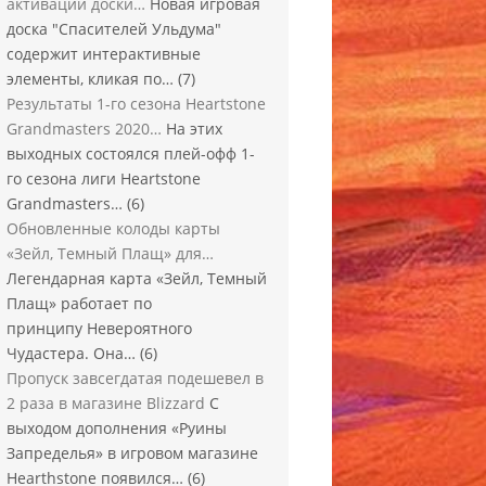
активации доски…
Новая игровая
доска "Спасителей Ульдума"
содержит интерактивные
элементы, кликая по…
(7)
Результаты 1-го сезона Heartstone
Grandmasters 2020…
На этих
выходных состоялся плей-офф 1-
го сезона лиги Heartstone
Grandmasters…
(6)
Обновленные колоды карты
«Зейл, Темный Плащ» для…
Легендарная карта «Зейл, Темный
Плащ» работает по
принципу Невероятного
Чудастера. Она…
(6)
Пропуск завсегдатая подешевел в
2 раза в магазине Blizzard
С
выходом дополнения «Руины
Запределья» в игровом магазине
Hearthstone появился…
(6)