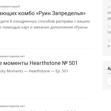
 комментарий
а
ающих комбо «Руин Запределья»
д
идите 8 изощренных способов расправы с вашим
с помощью карт и механик дополнения «Руины
L
.
и
омментариев нет
е моменты Hearthstone № 501
А
cky Moments — Hearthstone — Ep. 501
А
омментариев нет