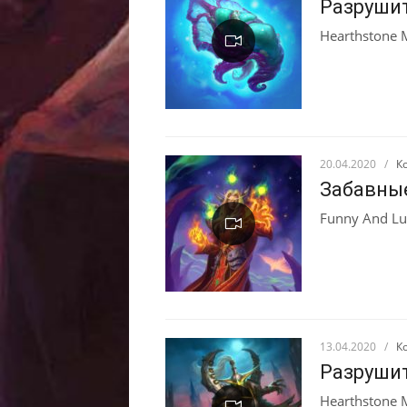
Разрушит
Hearthstone 
20.04.2020
/
К
Забавны
Funny And Lu
13.04.2020
/
К
Разрушит
Hearthstone 