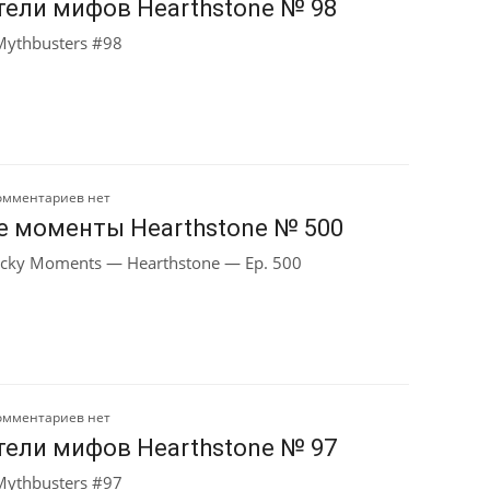
ели мифов Hearthstone № 98
Mythbusters #98
омментариев нет
е моменты Hearthstone № 500
cky Moments — Hearthstone — Ep. 500
омментариев нет
ели мифов Hearthstone № 97
Mythbusters #97