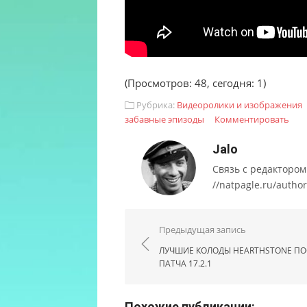
(Просмотров: 48, сегодня: 1)
Рубрика:
Видеоролики и изображения
забавные эпизоды
Комментировать
Jalo
Связь с редактором са
//natpagle.ru/author
Навигация по запис
Предыдущая запись
ЛУЧШИЕ КОЛОДЫ HEARTHSTONE ПО
ПАТЧА 17.2.1
Похожие публикации: