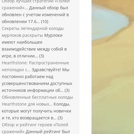
Обзор лучших стратегий «Полей
сражений»…
Данный обзор был
обновлен с учетом изменений в
обновлении 17.6…
(10)
Секреты легендарной колоды
мурлоков раскрыты
Мурлоки
имеют наибольшее
взаимодействие между собой в
игре, в отличии…
(3)
Hearthstone: Распространенные
неполадки с…
Здравствуйте! Мы
постоянно работаем над
усовершенствованием доступных
источников информации об…
(3)
Обновленные бесплатные колоды
Hearthstone для новых…
Колоды,
которые могут получить новички
и те, кто возвращается в…
(3)
Обзор и рейтинг героев «Полей
сражений»
Данный рейтинг был