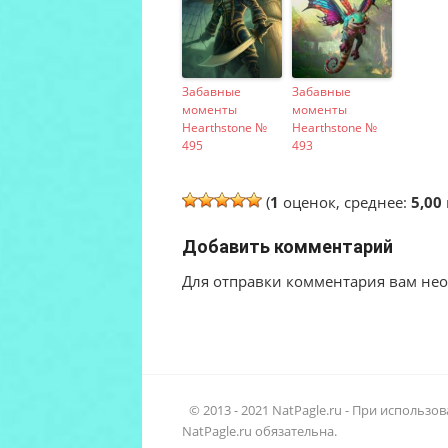
Забавные
Забавные
моменты
моменты
Hearthstone №
Hearthstone №
495
493
(
1
оценок, среднее:
5,00
Добавить комментарий
Для отправки комментария вам н
© 2013 - 2021 NatPagle.ru - При использ
NatPagle.ru обязательна.