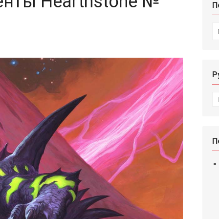
нты Hearthstone №
П
И
Р
Р
П