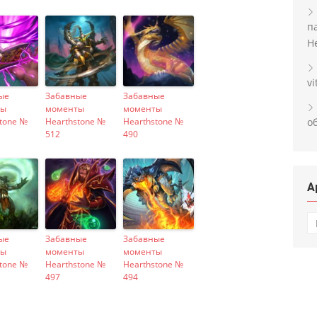
п
H
v
ые
Забавные
Забавные
ты
моменты
моменты
о
tone №
Hearthstone №
Hearthstone №
512
490
А
А
ые
Забавные
Забавные
ты
моменты
моменты
tone №
Hearthstone №
Hearthstone №
497
494