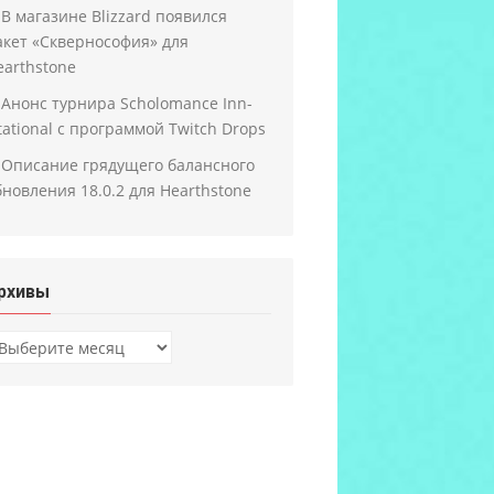
В магазине Blizzard появился
акет «Сквернософия» для
earthstone
Анонс турнира Scholomance Inn-
itational с программой Twitch Drops
Описание грядущего балансного
бновления 18.0.2 для Hearthstone
рхивы
рхивы