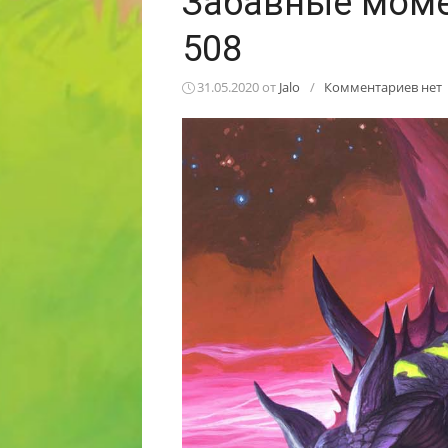
Забавные моме
508
31.05.2020
от
Jalo
/
Комментариев нет