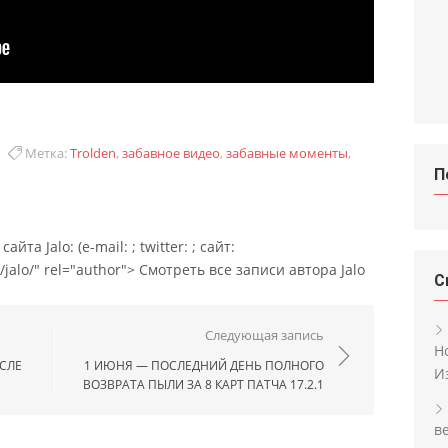
Метка:
Trolden
,
забавное видео
,
забавные моменты
,
П
йта Jalo: (e-mail: ; twitter: ; сайт:
/jalo/" rel="author"> Смотреть все записи автора Jalo
С
ям
Следующая запись
Н
СЛЕ
1 ИЮНЯ — ПОСЛЕДНИЙ ДЕНЬ ПОЛНОГО
И
ВОЗВРАТА ПЫЛИ ЗА 8 КАРТ ПАТЧА 17.2.1
в