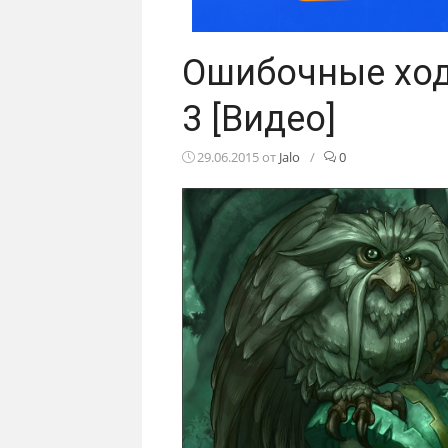
Ошибочные ход
3 [Видео]
29.06.2015
от
Jalo
/
0