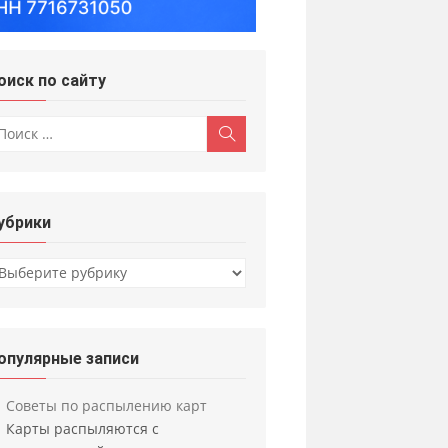
оиск по сайту
скать:
Поиск
убрики
убрики
опулярные записи
Советы по распылению карт
Карты распыляются с