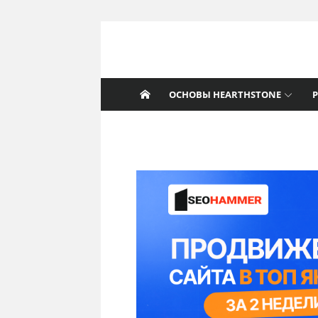
Перейти к содержанию
Nat Pagle
Прогулки с Натом Пэглом по лабирин
Hearthstone.
ОСНОВЫ HEARTHSTONE