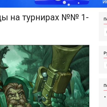
ы на турнирах №№ 1-
П
И
Р
Р
П