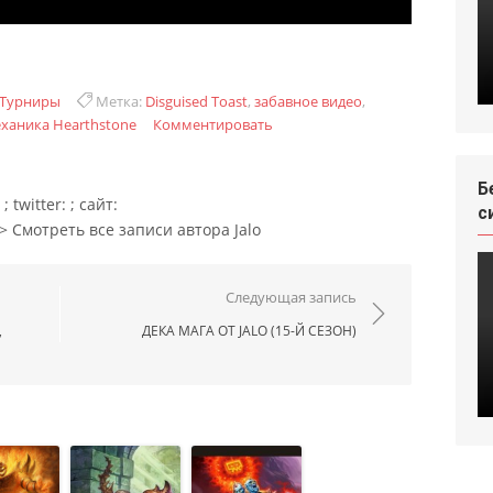
Турниры
Метка:
Disguised Toast
,
забавное видео
,
ханика Hearthstone
Комментировать
Б
 twitter: ; сайт:
с
r"> Смотреть все записи автора Jalo
ям
Следующая запись
,
ДЕКА МАГА ОТ JALO (15-Й СЕЗОН)