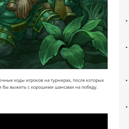
очные ходы игроков на турнирах, после которых
и бы выжить с хорошими шансами на победу.