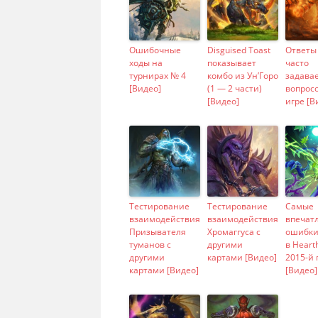
Ошибочные
Disguised Toast
Ответы 
ходы на
показывает
часто
турнирах № 4
комбо из Ун’Горо
задава
[Видео]
(1 — 2 части)
вопросо
[Видео]
игре [В
Тестирование
Тестирование
Самые
взаимодействия
взаимодействия
впечат
Призывателя
Хромаггуса с
ошибки
туманов с
другими
в Heart
другими
картами [Видео]
2015-й 
картами [Видео]
[Видео]