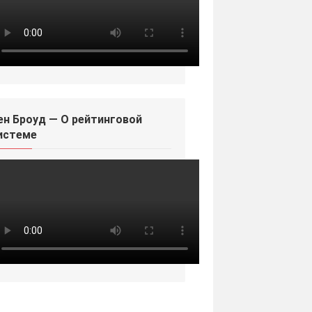
ен Броуд — О рейтинговой
истеме