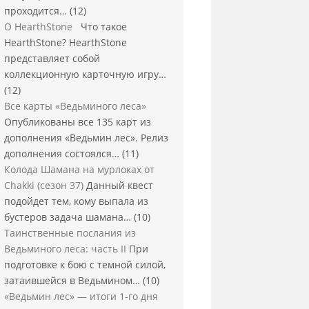
проходится…
(12)
О HearthStone
Что такое
HearthStone? HearthStone
представляет собой
коллекционную карточную игру…
(12)
Все карты «Ведьминого леса»
Опубликованы все 135 карт из
дополнения «Ведьмин лес». Релиз
дополнения состоялся…
(11)
Колода Шамана на мурлоках от
Chakki (сезон 37)
Данный квест
подойдет тем, кому выпала из
бустеров задача шамана…
(10)
Таинственные послания из
Ведьминого леса: часть II
При
подготовке к бою с темной силой,
затаившейся в Ведьмином…
(10)
«Ведьмин лес» — итоги 1-го дня