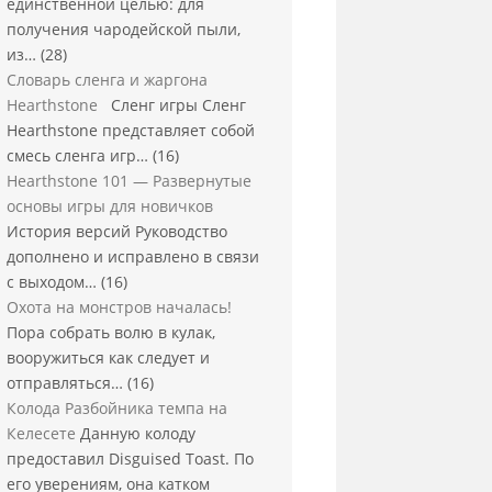
единственной целью: для
получения чародейской пыли,
из…
(28)
Словарь сленга и жаргона
Hearthstone
Сленг игры Сленг
Hearthstone представляет собой
смесь сленга игр…
(16)
Hearthstone 101 — Развернутые
основы игры для новичков
История версий Руководство
дополнено и исправлено в связи
с выходом…
(16)
Охота на монстров началась!
Пора собрать волю в кулак,
вооружиться как следует и
отправляться…
(16)
Колода Разбойника темпа на
Келесете
Данную колоду
предоставил Disguised Toast. По
его уверениям, она катком