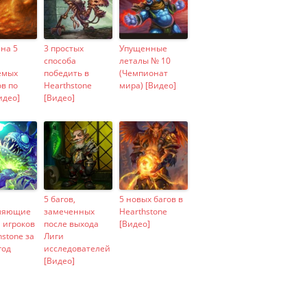
на 5
3 простых
Упущенные
способа
леталы № 10
емых
победить в
(Чемпионат
в по
Hearthstone
мира) [Видео]
идео]
[Видео]
5 багов,
5 новых багов в
ляющие
замеченных
Hearthstone
 игроков
после выхода
[Видео]
hstone за
Лиги
год
исследователей
[Видео]