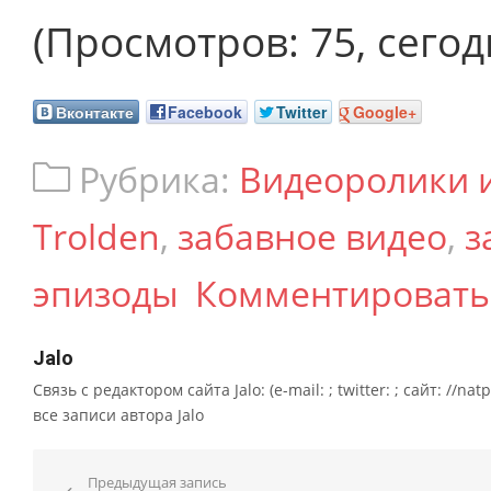
(Просмотров: 75, сегодн
Вконтакте
Facebook
Twitter
Google+
Рубрика:
Видеоролики 
Trolden
,
забавное видео
,
з
эпизоды
Комментировать
Jalo
Связь с редактором сайта Jalo: (e-mail: ; twitter: ; сайт: //na
все записи автора Jalo
Навигация по записям
Предыдущая запись