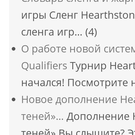
игры Сленг Hearthston
сленга игр…
(4)
О работе новой систе
Qualifiers
Турнир Hearth
начался! Посмотрите н
Новое дополнение Hea
теней»…
Дополнение H
теней» Вы слышите? Э