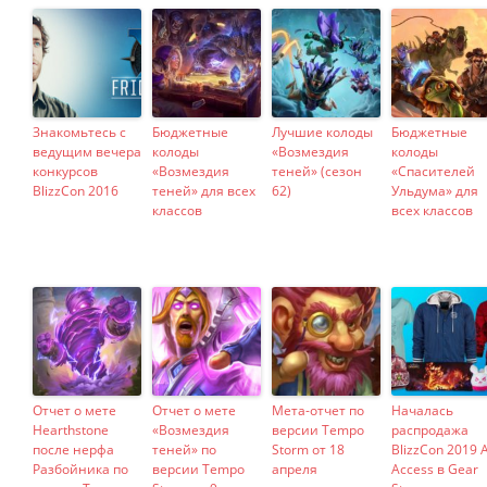
Знакомьтесь с
Бюджетные
Лучшие колоды
Бюджетные
ведущим вечера
колоды
«Возмездия
колоды
конкурсов
«Возмездия
теней» (сезон
«Спасителей
BlizzCon 2016
теней» для всех
62)
Ульдума» для
классов
всех классов
Отчет о мете
Отчет о мете
Мета-отчет по
Началась
Hearthstone
«Возмездия
версии Tempo
распродажа
после нерфа
теней» по
Storm от 18
BlizzCon 2019 A
Разбойника по
версии Tempo
апреля
Access в Gear