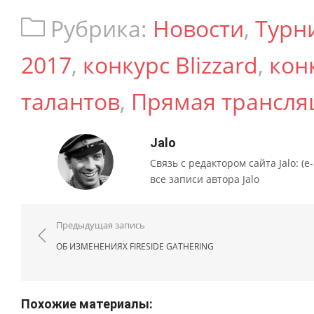
Рубрика:
Новости
,
Турн
2017
,
конкурс Blizzard
,
кон
талантов
,
Прямая трансля
Jalo
Связь с редактором сайта Jalo: (e-m
все записи автора Jalo
Навигация по записям
Предыдущая запись
ОБ ИЗМЕНЕНИЯХ FIRESIDE GATHERING
Похожие материалы: