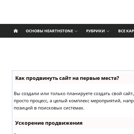
Перейти к содержанию
Нат Пэгл — Все о
Сайт Нат Пэгл поможет поклонникам
Hearthstone найти лучшие колоды, свежие
Hearthstone
новости, статьи, интервью, гайды по игре,
ОСНОВЫ HEARTHSTONE
РУБРИКИ
ВСЕ КА
информацию о патчах и дополнениях.
Как продвинуть сайт на первые места?
Вы создали или только планируете создать свой сайт,
просто процесс, а целый комплекс мероприятий, нап
позиций в поисковых системах.
Ускорение продвижения