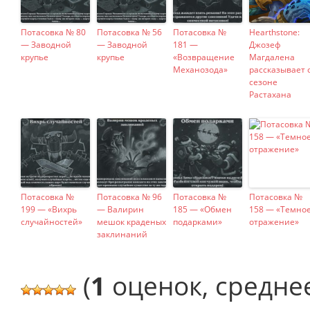
Потасовка № 80
Потасовка № 56
Потасовка №
Hearthstone:
— Заводной
— Заводной
181 —
Джозеф
крупье
крупье
«Возвращение
Магдалена
Механозода»
рассказывает 
сезоне
Растахана
Потасовка №
Потасовка № 96
Потасовка №
Потасовка №
199 — «Вихрь
— Валирин
185 — «Обмен
158 — «Темно
случайностей»
мешок краденых
подарками»
отражение»
заклинаний
(
1
оценок, средне