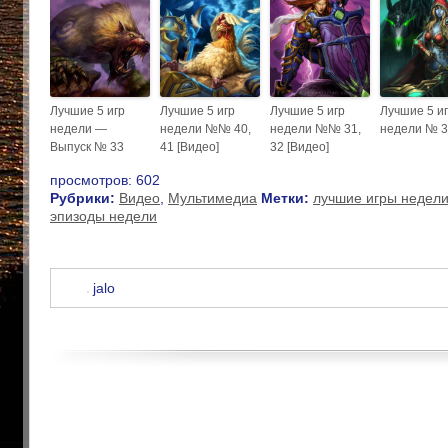
Лучшие 5 игр
Лучшие 5 игр
Лучшие 5 игр
Лучшие 5 и
недели —
недели №№ 40,
недели №№ 31,
недели № 
Выпуск № 33
41 [Видео]
32 [Видео]
просмотров: 602
Рубрики:
Видео
,
Мультимедиа
Метки:
лучшие игры недел
эпизоды недели
jalo