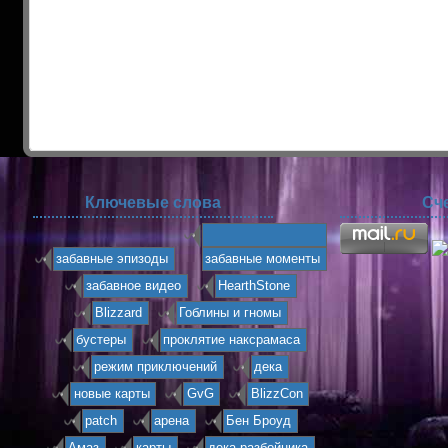
Ключевые слова
Сч
забавные эпизоды
забавные моменты
забавное видео
HearthStone
Blizzard
Гоблины и гномы
бустеры
проклятие наксрамаса
режим приключений
дека
новые карты
GvG
BlizzCon
patch
арена
Бен Броуд
Амаз
карты
дека разбойника