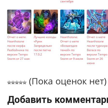
сентября
Отчет о мете
Лучшие колоды
Hearthstone:
Отчет о мете
Hearthstone
«Руин
Отчет о мете
Hearthstone
после нерфа
Запределья»
«Возмездия
после турнира
Разбойника по
после патча
теней» по
Вегасе по
версии Tempo
17.0.2
версии Tempo
версии Tempo
Storm от 27 мая
Storm от 9 июля
Storm от 26
июня
(Пока оценок нет)
Добавить комментар