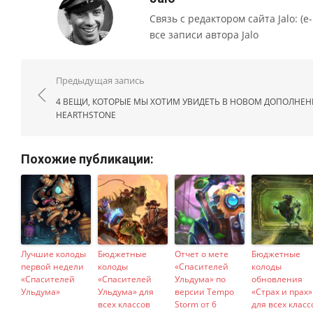
Связь с редактором сайта Jalo: (e-m
все записи автора Jalo
Навигация по записям
Предыдущая запись
4 ВЕЩИ, КОТОРЫЕ МЫ ХОТИМ УВИДЕТЬ В НОВОМ ДОПОЛНЕ
HEARTHSTONE
Похожие публикации:
Лучшие колоды
Бюджетные
Отчет о мете
Бюджетные
первой недели
колоды
«Спасителей
колоды
«Спасителей
«Спасителей
Ульдума» по
обновления
Ульдума»
Ульдума» для
версии Tempo
«Страх и прах»
всех классов
Storm от 6
для всех класс