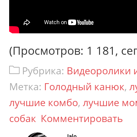
(Просмотров: 1 181, сег
Рубрика:
Видеоролики 
Метка:
Голодный канюк
,
л
лучшие комбо
,
лучшие мо
собак
Комментировать
Jalo