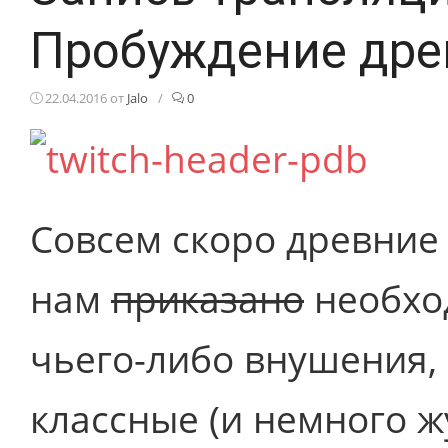
Пробуждение древ
22.04.2016
от
Jalo
/
0
Совсем скоро древние 
нам
приказано
необход
чьего-либо внушения,
классные (и немного ж