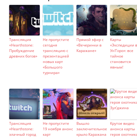
Трансляция
Не пропустите
Прямой эфир с
Карты
«Hearthstone:
сегодня
«Вечеринки в
«Экспедиции 
Пробуждение
трансляцию с
Каражане»
Ун’Горо»: все
древних богов»
презентацией
тайное
новых карт
становится
«Большого
явным!
турнира»
Трансляция
Не пропустите
Вышло
Крутое видео
«Hearthstone:
19 ноября анонс
заключительное
анонса карты
злачный город
карт
крыло Каражана
героя охотник