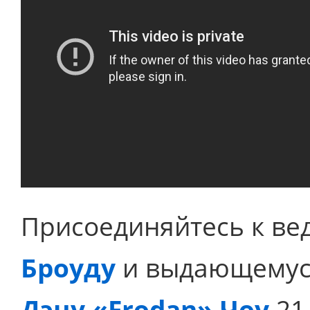
Присоединяйтесь к в
Броуду
и выдающемуся
Дэну «Frodan» Чоу
21 