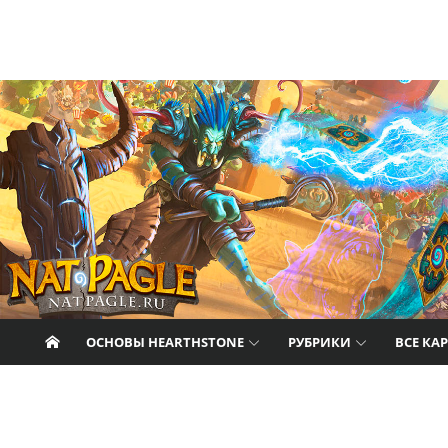
Перейти к содержанию
Nat Pagle
Прогулки с Натом Пэглом по лабиринтам
Hearthstone.
ОСНОВЫ HEARTHSTONE
РУБРИКИ
ВСЕ КА