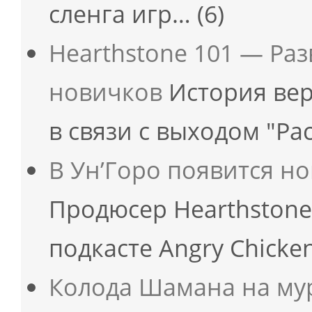
сленга игр…
(6)
Hearthstone 101 — Ра
новичков
История вер
в связи с выходом "Ра
В Ун’Горо появится но
Продюсер Hearthstone
подкасте Angry Chicke
Колода Шамана на мурл