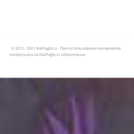
© 2013 - 2021 NatPagle.ru - При использовании материалов
гиперссылка на NatPagle.ru обязательна.