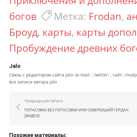
Приключения и дополнен
богов
Метка:
Frodan
,
ан
Броуд
,
карты
,
карты допо
Пробуждение древних бог
Jalo
Связь с редактором сайта Jalo: (e-mail: ; twitter: ; сайт: //na
все записи автора Jalo
Навигация по записям
Предыдущая запись
ПОТАСОВКА БЕЗ ПОТАСОВКИ ИЛИ ОЗВЕРЕВШИЙ ГУЛ’ДАН
[ВИДЕО]
Похожие материалы: