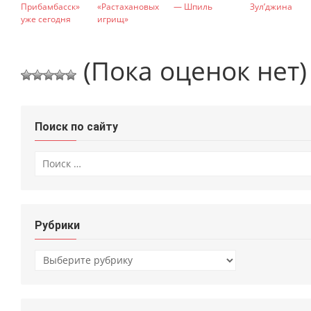
Прибамбасск»
«Растахановых
— Шпиль
Зул’джина
уже сегодня
игрищ»
(Пока оценок нет)
Поиск по сайту
Искать:
Рубрики
Рубрики