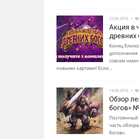
25.06.2016
/
К
Акция в 
древних 
Конец близо
дополнения 
совсем немн
новыми картами! Если...
14.06.2016
/
К
Обзор ле
богов» №
Постоянный 
часть обзор
богов».