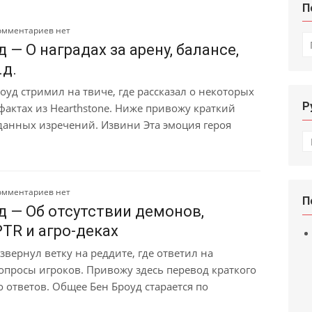
П
омментариев нет
И
д — О наградах за арену, балансе,
.д.
оуд стримил на твиче, где рассказал о некоторых
Р
фактах из Hearthstone. Ниже привожу краткий
 данных изречений. Извини Эта эмоция героя
Р
омментариев нет
П
д — Об отсутствии демонов,
PTR и агро-деках
звернул ветку на реддите, где ответил на
опросы игроков. Привожу здесь перевод краткого
о ответов. Общее Бен Броуд старается по