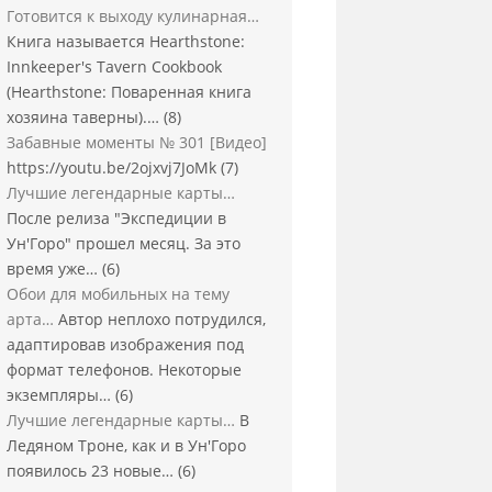
Готовится к выходу кулинарная…
Книга называется Hearthstone:
Innkeeper's Tavern Cookbook
(Hearthstone: Поваренная книга
хозяина таверны).…
(8)
Забавные моменты № 301 [Видео]
https://youtu.be/2ojxvj7JoMk
(7)
Лучшие легендарные карты…
После релиза "Экспедиции в
Ун'Горо" прошел месяц. За это
время уже…
(6)
Обои для мобильных на тему
арта…
Автор неплохо потрудился,
адаптировав изображения под
формат телефонов. Некоторые
экземпляры…
(6)
Лучшие легендарные карты…
В
Ледяном Троне, как и в Ун'Горо
появилось 23 новые…
(6)