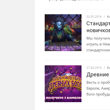
02.05.2016
/
К
Стандар
новичко
Мы получили
играть в Hea
стандартном
27.04.2016
/
К
Древние 
Весть о про
Европе, Аме
боги пробуди