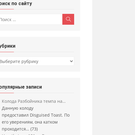
оиск по сайту
скать:
Поиск
убрики
убрики
опулярные записи
Колода Разбойника темпа на…
Данную колоду
предоставил Disguised Toast. По
его уверениям, она катком
проходится…
(73)