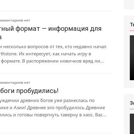
омментариев нет
Т
тный формат — информация для
в
 несколько вопросов от тех, кто недавно начал
rthstone. Их интересует, как начать игру в
 формате. В распоряжении новичков вряд ли...
омментариев нет
боги пробудились!
буждении древних богов уже разнеслась по
З
рике и Азии! Древнее зло пробудилось Древние
лись и готовы повергнуть таверну в хаос. Вас...