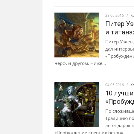
28.05.2016
/
К
Питер Уэ
и титана
Питер Уэлен
дал интервью
«Пробуждени
нерф, и другом. Ниже...
04.05.2016
/
К
10 лучши
«Пробужд
По сложивше
Традицию по
легендарок 
«Пробуждение древних богов»...