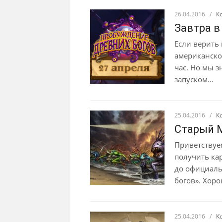
26.04.2016
/
К
Завтра в
Если верить 
американско
час. Но мы з
запуском...
25.04.2016
/
К
Старый М
Приветствуе
получить ка
до официаль
богов». Хоро
25.04.2016
/
К