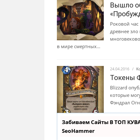
Вышло об
«Пробужд
Роковой час 
древнее зло
многовековог
в мире смертных...
24.04.2016
/
К
Токены 
Blizzard опу
которые мог
Фэндрал Огне
Забиваем Сайты В ТОП КУВ
SeoHammer