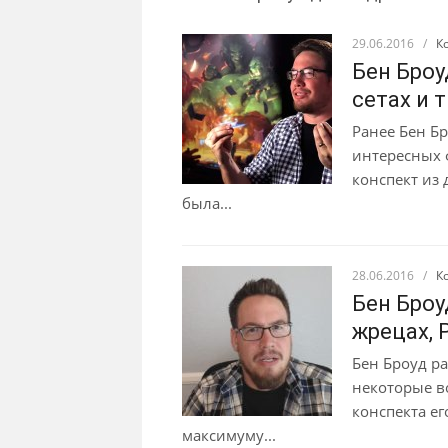
29.06.2016
/
К
Бен Броу
сетах и т
Ранее Бен Бр
интересных 
конспект из
была...
28.06.2016
/
К
Бен Броу
жрецах, 
Бен Броуд ра
некоторые в
конспекта ег
максимуму...