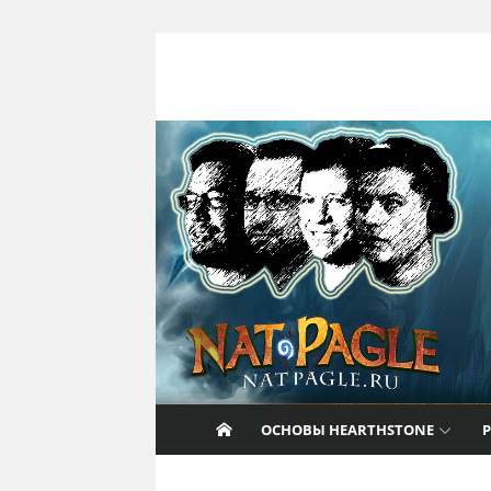
Перейти к содержанию
Nat Pagle
Прогулки с Натом Пэглом по лабирин
Hearthstone.
ОСНОВЫ HEARTHSTONE