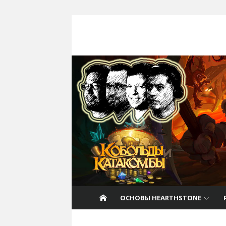
Перейти к содержанию
Nat Pagle
Прогулки с Натом Пэглом по лабирин
Hearthstone.
ОСНОВЫ HEARTHSTONE