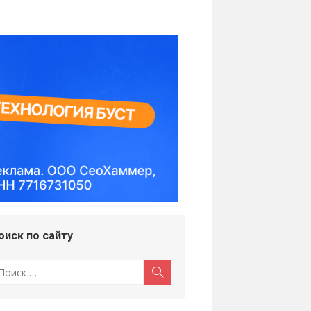
оиск по сайту
скать:
Поиск