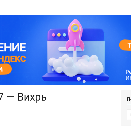
7 — Вихрь
П
И