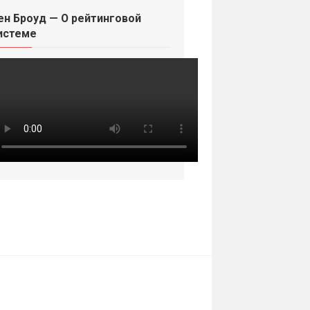
ен Броуд — О рейтинговой
истеме