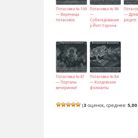
Потасовка № 100
Потасовка № 98
Потасо
— Вереница
—
— Древ
потасовок
Собеседование
рецепт
у Йогг-Сарона
Потасовка № 81
Потасовка № 84
— Порталы
— Колдовские
вечеринки!
фолианты
(
3
оценок, среднее:
5,00