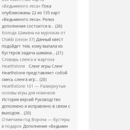
«Ведьминого леса»
Пока
опубликованы 22 из 135 карт
«Ведьминого леса». Релиз
дополнения состоится в…
(26)
Колода Шамана на мурлоках от
Chakki (сезон 37)
Данный квест
подойдет тем, кому выпала из
бустеров задача шамана…
(21)
Словарь сленга и жаргона
Hearthstone
Сленг игры Сленг
Hearthstone представляет собой
смесь сленга игр…
(20)
Hearthstone 101 — Развернутые
основы игры для новичков
История версий Руководство
дополнено и исправлено в связи с
выходом…
(20)
Отмечаем год Ворона — бустеры
в подарок
Дополнение «Ведьмин