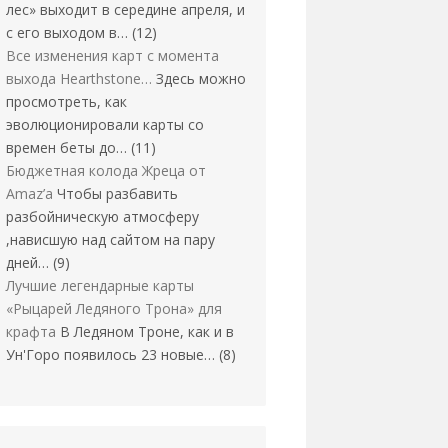
лес» выходит в середине апреля, и
с его выходом в…
(12)
Все изменения карт с момента
выхода Hearthstone…
Здесь можно
просмотреть, как
эволюционировали карты со
времен беты до…
(11)
Бюджетная колода Жреца от
Amaz’a
Чтобы разбавить
разбойническую атмосферу
,нависшую над сайтом на пару
дней…
(9)
Лучшие легендарные карты
«Рыцарей Ледяного Трона» для
крафта
В Ледяном Троне, как и в
Ун'Горо появилось 23 новые…
(8)