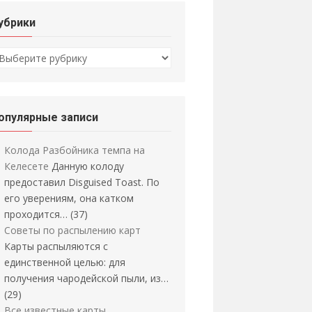
убрики
убрики
опулярные записи
Колода Разбойника темпа на
Келесете
Данную колоду
предоставил Disguised Toast. По
его уверениям, она катком
проходится…
(37)
Советы по распылению карт
Карты распыляются с
единственной целью: для
получения чародейской пыли, из…
(29)
Все известные карты