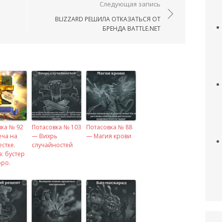
ям
Следующая запись
BLIZZARD РЕШИЛА ОТКАЗАТЬСЯ ОТ
БРЕНДА BATTLE.NET
вка № 92
Потасовка № 103
Потасовка № 88
еча на
— Вихрь
— Магия крови
стке.
случайностей
: бустер
оро.