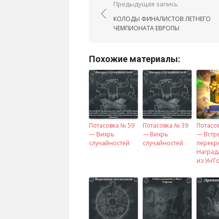
Навигация по запис
Предыдущая запись
КОЛОДЫ ФИНАЛИСТОВ ЛЕТНЕГО
ЧЕМПИОНАТА ЕВРОПЫ
Похожие материалы:
Потасовка № 59
Потасовка № 39
Потасо
— Вихрь
— Вихрь
— Встр
случайностей
случайностей
перекре
Награда
из Ун’Г