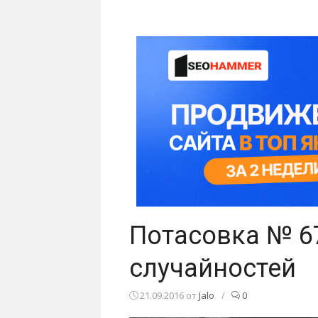
Потасовка № 6
случайностей
21.09.2016
от
Jalo
/
0