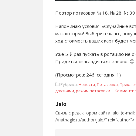
Повтор потасовок № 18, № 28, № 39 
Напоминаю условия. «Случайные вст
манашторма! Выберите класс, получ
ход стоимость ваших карт будет ме
Уже 5-й раз пускать в ротацию не 
Придется «насладиться» заново. 🙁
(Просмотров: 246, сегодня: 1)
Рубрика:
Новости
,
Потасовка
,
Приключ
друзьями
,
режим потасовки
Комменти
Jalo
Связь с редактором сайта Jalo: (e-mail: ; 
//natpagle.ru/author/jalo/" rel="author