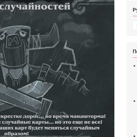
Р
Р
П