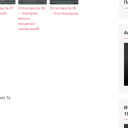
П
вка № 97
Потасовка № 96
Потасовка № 95
ний
— Валирин
— Бал-маскарад
мешок
краденых
заклинаний
А
из 5)
И
1