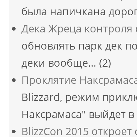
была напичкана дор
Дека Жреца контроля о
обновлять парк дек по
деки вообще…
(2)
Проклятие Наксрамас
Blizzard, режим прик
Наксрамаса" выйдет в
BlizzCon 2015 откроет