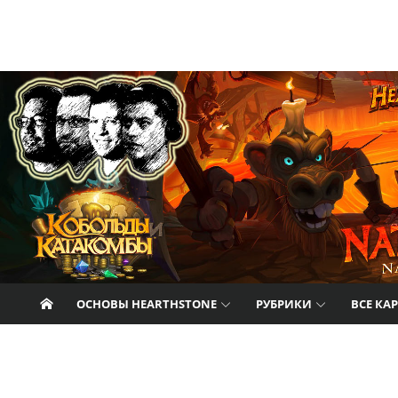
Перейти к содержанию
Nat Pagle
Прогулки с Натом Пэглом по лабиринтам
Hearthstone.
ОСНОВЫ HEARTHSTONE
РУБРИКИ
ВСЕ КА