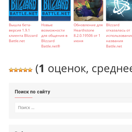
Вышла бета-
Новые
Обновление для
Blizzard
версия 1.9.1
возможности
Hearthstone
отказалась от
клиента Blizzard
для общения в
8.2.0.19506 от 1
использовани
Battle.net
Blizzard
июня
названия
Battle.net®
Battle.net
(
1
оценок, средне
Поиск по сайту
Искать: