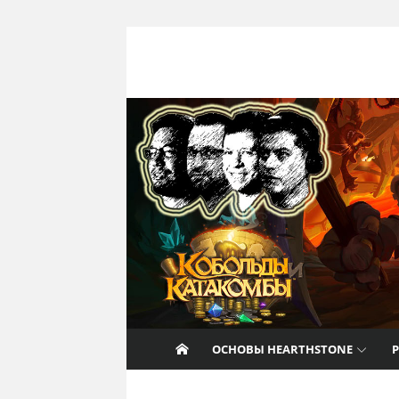
Перейти к содержанию
Nat Pagle
Прогулки с Натом Пэглом по лабирин
Hearthstone.
ОСНОВЫ HEARTHSTONE