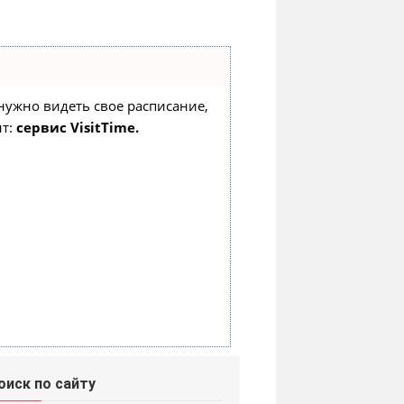
о нужно видеть свое расписание,
нт:
сервис VisitTime.
оиск по сайту