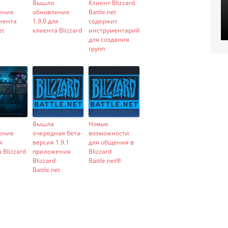
Вышло
Клиент Blizzard
ение
обновление
Battle.net
лиента
1.9.0 для
содержит
et
клиента Blizzard
инструментарий
для создания
групп
Вышла
Новые
ение
очередная бета-
возможности
я
версия 1.9.1
для общения в
 Blizzard
приложения
Blizzard
Blizzard
Battle.net®
Battle.net