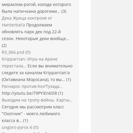
мираклом-рогой, колода которого
была напичкана дорогими…
(3)
Дека Жреца контроля от
Hanterbat’а
Продолжаем
обновлять парк дек под 22-й
сезон. Некоторые деки вообще…
(2)
R3_066.psd
(1)
Kripparrian: Игра на Арене
перестала…
Если вы внимательно
следите за каналом Kripparrian'а
(Октавиана Моросана), то вы…
(1)
Рагнарос против Кел’Тузада…
http://youtu.be/79PYiEnkSl8
(1)
Выходим на тропу войны. Карты…
Сегодня мы рассмотрим класс
"Охотник" - моего любимого
класса в…
(1)
ungoro-pyros-6
(1)