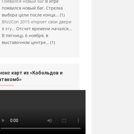
Появился новый баг
В игре
появился новый баг. Стрелка
выбора цели после конца…
(1)
BlizzCon 2015 откроет свои двери
в эту…
Отсчет времени начался...
В пятницу, 6 ноября, в
выставочном центре…
(1)
нонс карт из «Кобольдов и
атакомб»