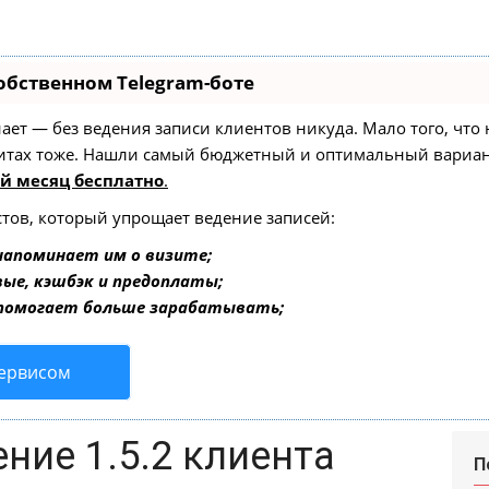
обственном Telegram-боте
 знает — без ведения записи клиентов никуда. Мало того, чт
зитах тоже. Нашли самый бюджетный и оптимальный вариа
й месяц бесплатно
.
стов, который упрощает ведение записей:
напоминает им о визите;
вые, кэшбэк и предоплаты;
 помогает больше зарабатывать;
сервисом
ние 1.5.2 клиента
П