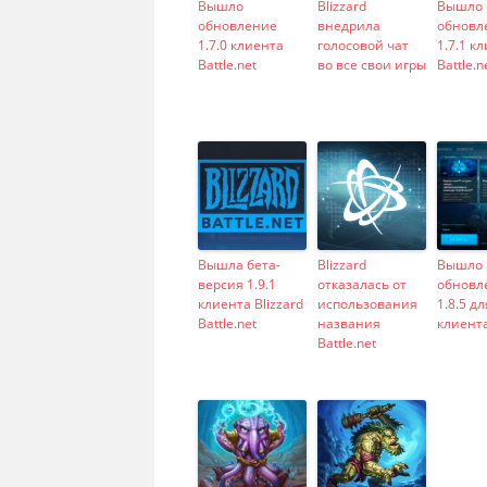
Вышло
Blizzard
Вышло
обновление
внедрила
обновл
1.7.0 клиента
голосовой чат
1.7.1 к
Battle.net
во все свои игры
Battle.n
Вышла бета-
Blizzard
Вышло
версия 1.9.1
отказалась от
обновл
клиента Blizzard
использования
1.8.5 дл
Battle.net
названия
клиента
Battle.net