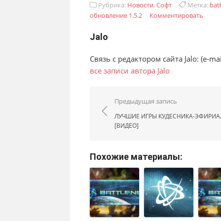
Рубрика:
Новости
,
Софт
Метка:
bat
обновление 1.5.2
Комментировать
Jalo
Связь с редактором сайта Jalo: (e-mail:
все записи автора Jalo
Навигация по запис
Предыдущая запись
ЛУЧШИЕ ИГРЫ КУДЕСНИКА-ЭФИРИА
[ВИДЕО]
Похожие материалы: