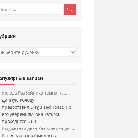
скать:
Поиск
убрики
убрики
опулярные записи
Колода Разбойника темпа на…
Данную колоду
предоставил Disguised Toast. По
его уверениям, она катком
проходится…
(6)
Бюджетная дека Разбойника для…
Ранее мы ознакомились с