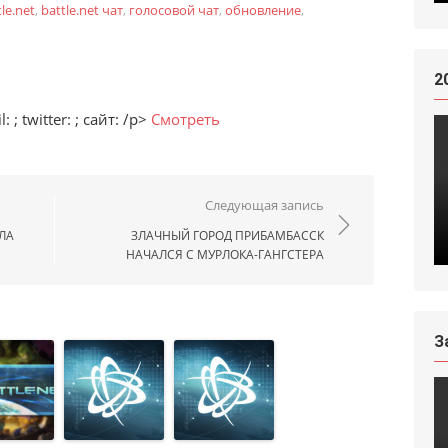
tle.net
,
battle.net чат
,
голосовой чат
,
обновление
,
2
 ; twitter: ; сайт: /p>
Смотреть
ям
Следующая запись
ЛА
ЗЛАЧНЫЙ ГОРОД ПРИБАМБАССК
НАЧАЛСЯ С МУРЛОКА-ГАНГСТЕРА
З