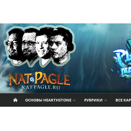
Перейти к содержанию
Nat Pagle
Прогулки с Натом Пэглом по лабиринтам
Hearthstone.
ОСНОВЫ HEARTHSTONE
РУБРИКИ
ВСЕ КА