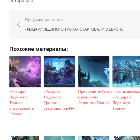
автора Jalo
Навигация по записям
Предыдущая запись
«РЫЦАРИ ЛЕДЯНОГО ТРОНА» СТАРТОВАЛИ В ЕВРОПЕ
Похожие материалы:
«Рыцари
«Рыцари
Присоединяйтесь
График выход
Ледяного
Ледяного
к рыцарям
«Рыцарей
Трона»
Трона»
Ледяного Трона!
Ледяного
стартовали в
стартовали в NA
Трона»
Европе