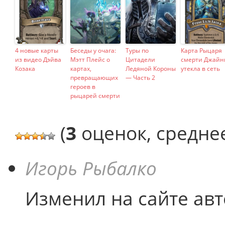
4 новые карты
Беседы у очага:
Туры по
Карта Рыцаря
из видео Дэйва
Мэтт Плейс о
Цитадели
смерти Джайн
Козака
картах,
Ледяной Короны
утекла в сеть
превращающих
— Часть 2
героев в
рыцарей смерти
(
3
оценок, средне
Игорь Рыбалко
Изменил на сайте авт