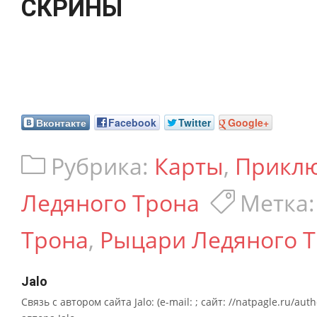
СКРИНЫ
Вконтакте
Facebook
Twitter
Google+
Рубрика:
Карты
,
Приклю
Ледяного Трона
Метка
Трона
,
Рыцари Ледяного 
Jalo
Связь с автором сайта Jalo: (e-mail: ; сайт: //natpagle.ru/au