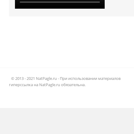
© 2013 - 2021 NatPagle.ru - При использовании материалов
гиперссылка на NatPagle.ru обязательна.