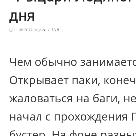
дня
11.08.2017
от
Jalo
/
8
Чем обычно занимаетс
Открывает паки, коне
жаловаться на баги, н
начал с прохождения 
бустер. На фоне разны