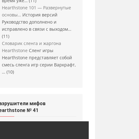
время уже…
(11)
Hearthstone 101 — Развернутые
основы…
История версий
Руководство дополнено и
исправлено в связи с выходом…
(11)
Словарик сленга и жаргона
Hearthstone
Сленг игры
Hearthstone представляет собой
смесь сленга игр серии Варкрафт,
…
(10)
азрушители мифов
earthstone № 41