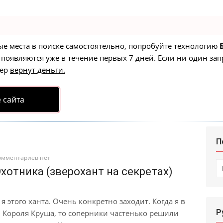
ые места в поиске самостоятельно, попробуйте технологию
 появляются уже в течение первых 7 дней. Если ни один зап
тер
вернут деньги.
 сайта
П
омментариев нет
И
хотника (зверохант на секретах)
я этого ханта. Очень конкретно заходит. Когда я в
Р
л Короля Круша, то соперники частенько решили