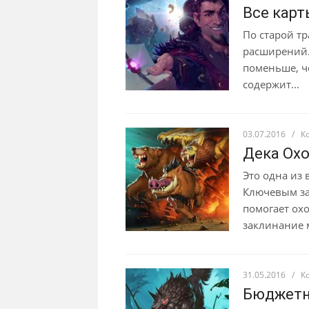
Все карт
По старой т
расширений. 
поменьше, ч
содержит...
03.07.2016
/
К
Дека Охо
Это одна из 
Ключевым за
помогает ох
заклинание м
31.05.2016
/
К
Бюджетн