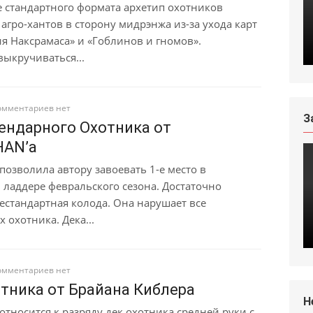
е стандартного формата архетип охотников
 агро-хантов в сторону мидрэнжа из-за ухода карт
я Наксрамаса» и «Гоблинов и гномов».
выкручиваться...
омментариев нет
З
ендарного Охотника от
HAN’а
позволила автору завоевать 1-е место в
 ладдере февральского сезона. Достаточно
естандартная колода. Она нарушает все
 охотника. Дека...
омментариев нет
тника от Брайана Киблера
H
относится к разряду дек охотника средней руки с