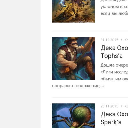
уклоном в ко
если вы люби
31.12.2015
/
К
Дека Охо
Tophs’а
Дошла очере
«Лиги иссле
обычным охо
поправить положение,...
23.11.2015
/
К
Дека Охо
Spark’а