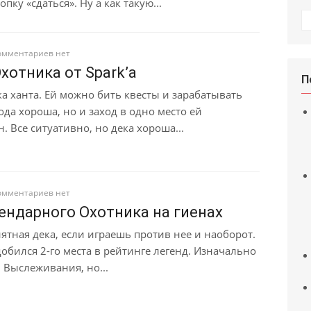
пку «сдаться». Ну а как такую...
Р
омментариев нет
хотника от Spark’а
П
а ханта. Ей можно бить квесты и зарабатывать
ода хороша, но и заход в одно место ей
. Все ситуативно, но дека хороша...
омментариев нет
ендарного Охотника на гиенах
тная дека, если играешь против нее и наоборот.
добился 2-го места в рейтинге легенд. Изначально
 Выслеживания, но...