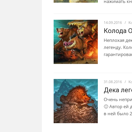
нажимать кно
14.09.2016
/
К
Колода О
Неплохая дек
легенду. Кол
гарантирован
31.08.2016
/
К
Дека лег
Очень неприя
🙂 Автор ей 
в ней было 2