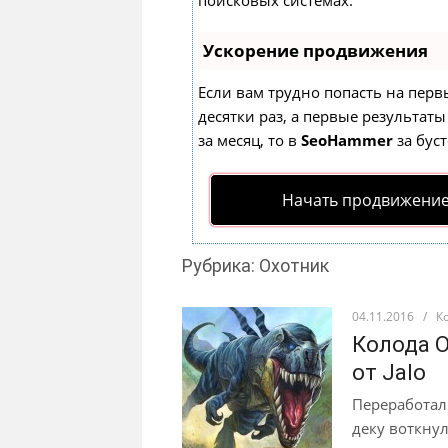
поисковых системах.
Ускорение продвижения
Если вам трудно попасть на перв
десятки раз, а первые результаты
за месяц, то в
SeoHammer
за бус
Начать продвижение
Рубрика: Охотник
04.11.2016
/
К
Колода О
от Jalo
Переработал 
деку воткну