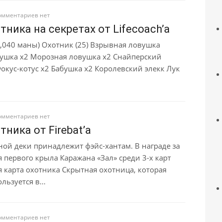
омментариев нет
тника на секретах от Lifecoach’а
4,040 маны) Охотник (25) Взрывная ловушка
ушка x2 Морозная ловушка x2 Снайперский
окус-котус x2 Бабушка x2 Королевский элекк Лук
омментариев нет
тника от Firebat’а
ной деки принадлежит фэйс-хантам. В награде за
 первого крыла Каражана «Зал» среди 3-х карт
 карта охотника Скрытная охотница, которая
льзуется в...
омментариев нет