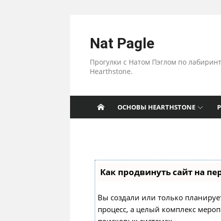
Перейти к содержанию
Nat Pagle
Прогулки с Натом Пэглом по лабирин
Hearthstone.
ОСНОВЫ HEARTHSTONE
Как продвинуть сайт на пе
Вы создали или только планируете
процесс, а целый комплекс меро