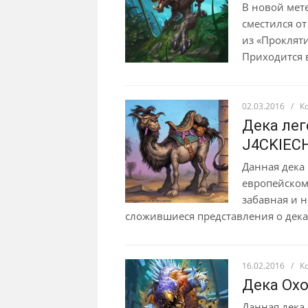
В новой мет
сместился от
из «Прокляти
Приходится 
02.03.2016
/
К
Дека лег
J4CKIEC
Данная дека 
европейском
забавная и н
сложившиеся представления о деках
16.02.2016
/
К
Дека Охо
Данная дека 