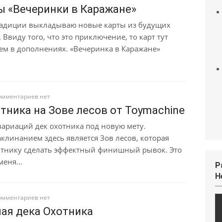
ы «Вечеринки в Каражане»
радиции выкладываю новые карты из будущих
Ввиду того, что это приключение, то карт тут
ем в дополнениях. «Вечеринка в Каражане»
омментариев нет
тника на Зове лесов от Toymachine
вариаций дек охотника под новую мету.
клинанием здесь является Зов лесов, которая
отнику сделать эффектный финишный рывок. Это
еня...
Р
H
омментариев нет
ая дека Охотника