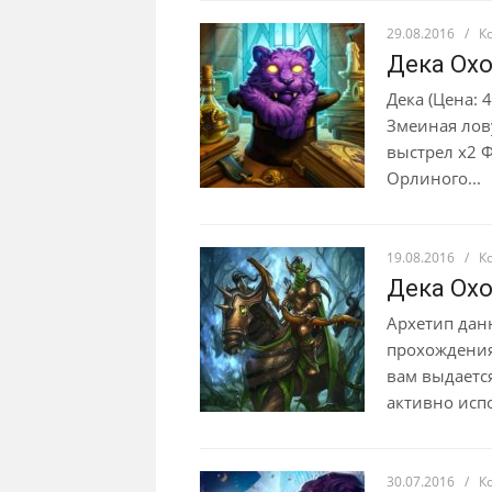
29.08.2016
/
К
Дека Охо
Дека (Цена: 
Змеиная лов
выстрел x2 Ф
Орлиного...
19.08.2016
/
К
Дека Охо
Архетип дан
прохождения
вам выдается
активно испо
30.07.2016
/
К