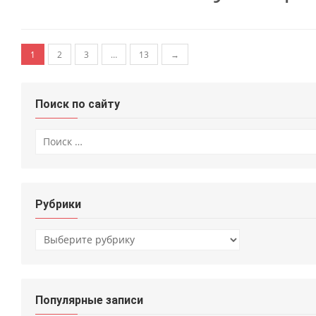
Навигация по записям
1
2
3
…
13
→
Поиск по сайту
Искать:
Рубрики
Рубрики
Популярные записи