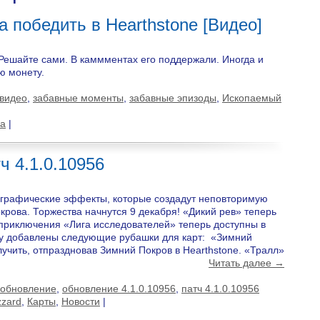
а победить в Hearthstone [Видео]
. Решайте сами. В каммментах его поддержали. Иногда и
ю монету.
 видео
,
забавные моменты
,
забавные эпизоды
,
Ископаемый
а
|
 4.1.0.10956
графические эффекты, которые создадут неповторимую
рова. Торжества начнутся 9 декабря! «Дикий рев» теперь
з приключения «Лига исследователей» теперь доступны в
ру добавлены следующие рубашки для карт: «Зимний
учить, отпраздновав Зимний Покров в Hearthstone. «Тралл»
Читать далее →
обновление
,
обновление 4.1.0.10956
,
патч 4.1.0.10956
zzard
,
Карты
,
Новости
|