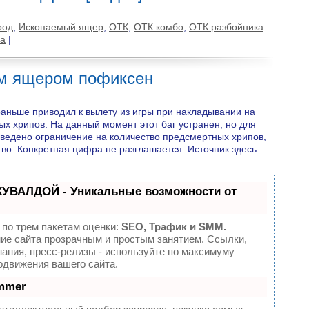
род
,
Ископаемый ящер
,
ОТК
,
ОТК комбо
,
ОТК разбойника
а
|
м ящером пофиксен
аньше приводил к вылету из игры при накладывании на
ых хрипов. На данный момент этот баг устранен, но для
ведено ограничение на количество предсмертных хрипов,
во. Конкретная цифра не разглашается. Источник здесь.
КУВАЛДОЙ - Уникальные возможности от
по трем пакетам оценки:
SEO, Трафик и SMM.
е сайта прозрачным и простым занятием. Ссылки,
нания, пресс-релизы - используйте по максимуму
движения вашего сайта.
mmer