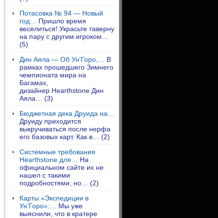
Потасовка № 94 — Новый
год…
Пришло время
веселиться! Украсьте таверну
на пару с другим игроком…
(5)
Дин Аяла — Об Ун’Горо,…
В
рамках прошедшего Зимнего
чемпионата мира на
Багамах,
дизайнер Hearthstone Дин
Аяла…
(3)
Бюджетная дека Друида на…
Друиду приходится
выкручиваться после нерфа
его базовых карт. Как в…
(2)
Системные требования
Hearthstone для…
На
официальном сайте их не
нашел с такими
подробностями, но…
(2)
Карты «Экспедиции в
Ун’Горо»:…
Мы уже
выяснили, что в кратере