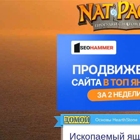
Основы HearthStone
Ископаемый ящ