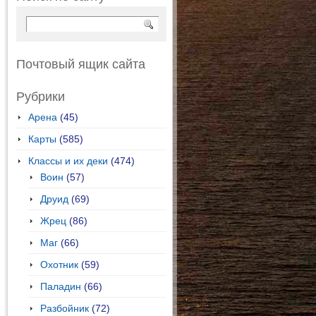
Почтовый ящик сайта
Рубрики
Арена
(45)
Карты
(585)
Классы и их деки
(474)
Воин
(57)
Друид
(69)
Жрец
(86)
Маг
(66)
Охотник
(59)
Паладин
(66)
Разбойник
(72)