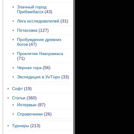
Злачный город
Прибамбасск
(43)
Лига исследователей
(31)
Потасовка
(127)
Пробуждение древних
богов
(47)
Проклятие Наксрамаса
(71)
Черная гора
(56)
Экспедиция в Ун'Горо
(33)
Софт
(19)
Статьи
(360)
Интервью
(87)
Справочники
(26)
Турниры
(213)