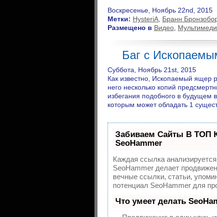
Воскресенье, Ноябрь 22nd, 2015
Метки:
HysteriA
,
Бранн Бронзобо
Размещено в
Видео
,
Мультимеди
Баг с Ископаемы
Суббота, Ноябрь 21st, 2015
Как известно, Ископаемый ящер р
него несколько копий предсмертн
избегания подобного в будущем в
которым может обладать 1 сущест
Забиваем Сайты В ТОП 
SeoHammer
Каждая ссылка анализируется 
SeoHammer делает продвижени
вечные ссылки, статьи, упоми
потенциал SeoHammer для про
Что умеет делать SeoHa