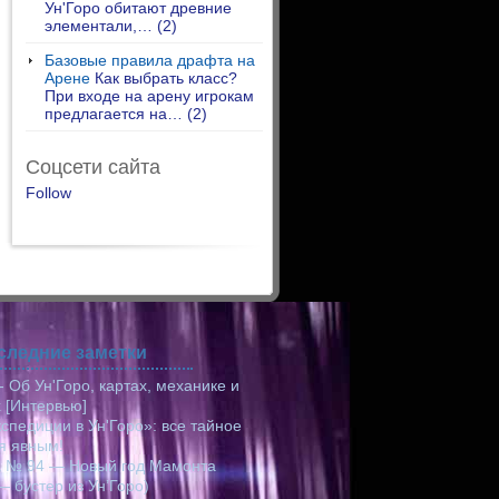
Ун'Горо обитают древние
элементали,…
(2)
Базовые правила драфта на
Арене
Как выбрать класс?
При входе на арену игрокам
предлагается на…
(2)
Соцсети сайта
Follow
следние заметки
- Об Ун'Горо, картах, механике и
 [Интервью]
спедиции в Ун'Горо»: все тайное
я явным!
а № 94 — Новый год Мамонта
— бустер из Ун’Горо)