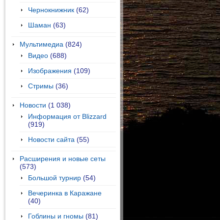
Чернокнижник
(62)
Шаман
(63)
Мультимедиа
(824)
Видео
(688)
Изображения
(109)
Стримы
(36)
Новости
(1 038)
Информация от Blizzard
(919)
Новости сайта
(55)
Расширения и новые сеты
(573)
Большой турнир
(54)
Вечеринка в Каражане
(40)
Гоблины и гномы
(81)