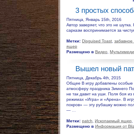
3 простых способ
Пятница, Январь 15th, 2016
Автор заверяет, что это не шутка
сарказм воспринимается за чисту
Метки:
Disguised Toast
,
забавное
ящер
Размещено в
Видео
,
Мультимеди
Вышел новый патч
Пятница, Декабрь 4th, 2015
Общее В игру добавлены особые 
атмосферу праздника Зимнего Пок
не так давит на уши. Поля боя и
режимах «Игра» и «Арена». В иг
покров» — эту рубашку можно пол
— …
Метки:
patch
,
Ископаемый ящер
,
Размещено в
Информация от Bli