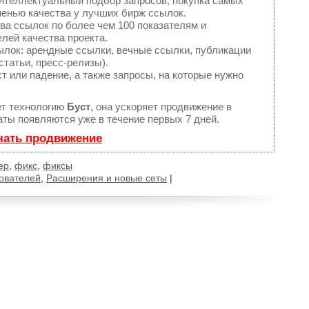
нтеллектуальный подбор запросов, покупка самых
пенью качества у лучших бирж ссылок.
ва ссылок по более чем 100 показателям и
лей качества проекта.
лок: арендные ссылки, вечные ссылки, публикации
статьи, пресс-релизы).
т или падение, а также запросы, на которые нужно
т технологию
Буст
, она ускоряет продвижение в
аты появляются уже в течение первых 7 дней.
чать продвижение
ер
,
фикс
,
фиксы
ователей
,
Расширения и новые сеты
|