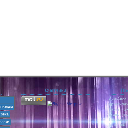
Счетчики
По
Дин Аяла 
архетипах
эпизоды
Карты «Эк
совка
становитс
Потасовк
совки
(награда 