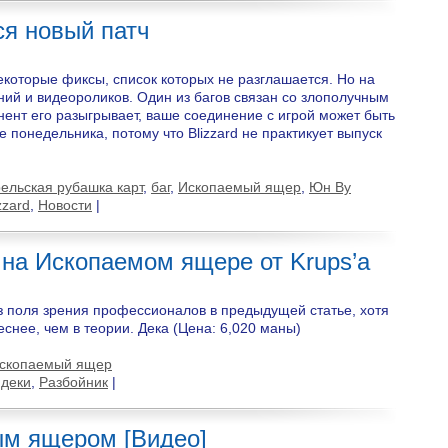
ся новый патч
некоторые фиксы, список которых не разглашается. Но на
ний и видеороликов. Один из багов связан со злополучным
ент его разыгрывает, ваше соединение с игрой может быть
 понедельника, потому что Blizzard не практикует выпуск
ельская рубашка карт
,
баг
,
Ископаемый ящер
,
Юн Ву
zzard
,
Новости
|
 на Ископаемом ящере от Krups’а
з поля зрения профессионалов в предыдущей статье, хотя
еснее, чем в теории. Дека (Цена: 6,020 маны)
скопаемый ящер
 деки
,
Разбойник
|
м ящером [Видео]