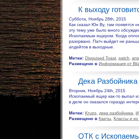
К выходу готовит
Суббота, Ноябрь 28th, 2015
Как сказал Юн Ву, там появятся 
эту тему уже было много обсужде
Ископаемым ящером. Когда оппон
разорвано. Патч выйдет не раньше
апдейтов в выходные.
Метки:
Disguised Toast
,
patch
,
апр
Размещено в
Информация от Bli
Дека Разбойника
Вторник, Ноябрь 24th, 2015
Ископаемый ящер как-то выпал и
в деле он оказался гораздо интер
Метки:
Krups
,
дека разбойника
,
И
Размещено в
Карты
,
Классы и их
ОТК с Ископаемы