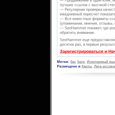
— Продвижение в один клик, и
лучших ссылок с высокой сте
— Регулярная проверка качест
ежедневный пересчет показате
— Все известные форматы ссы
(упоминания, мнения, отзывы, 
— SeoHammer покажет, где рос
обратить внимание.
SeoHammer еще предоставляе
десятки раз, а первые результ
Зарегистрироваться и На
Метки:
баг
,
баги
,
Ископаемый ящ
Размещено в
Карты
,
Лига исслед