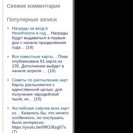
Свежие комментарии
Популярные записи
Награды за вход в
Hearthstone в год…
Награды
будут выдаваться в первые
дни с начала празднования
года…
(14)
Все известные карты…
Пока
опубликована 61 карта из
135. Дополнение выйдет в
начале апреля.…
(10)
Советы по распылению карт
Карты распыляются с
единственной целью: для
получения чародейской
пыли, из…
(10)
Английская озвучка всех карт
из…
Казалось бы, что ничего
особенного, но послушать
было интересно.
https://youtu.be/0fIOJ8zg57s
(7)