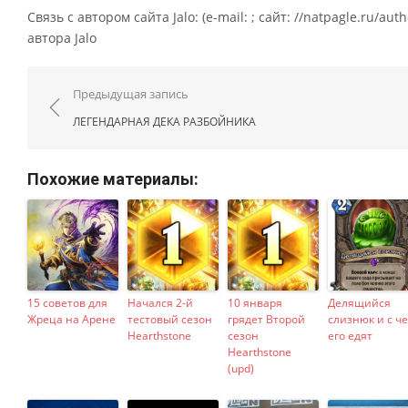
Связь с автором сайта Jalo: (e-mail: ; сайт: //natpagle.ru/au
автора Jalo
Навигация по записям
Предыдущая запись
ЛЕГЕНДАРНАЯ ДЕКА РАЗБОЙНИКА
Похожие материалы:
15 советов для
Начался 2-й
10 января
Делящийся
Жреца на Арене
тестовый сезон
грядет Второй
слизнюк и с ч
Hearthstone
сезон
его едят
Hearthstone
(upd)