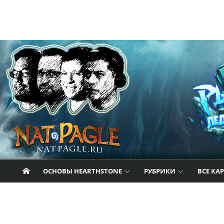
Перейти к содержанию
Nat Pagle
Прогулки с Натом Пэглом по лабиринтам
Hearthstone.
ОСНОВЫ HEARTHSTONE
РУБРИКИ
ВСЕ КА