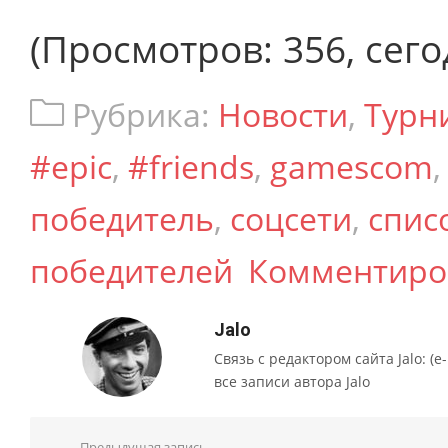
(Просмотров: 356, сего
Рубрика:
Новости
,
Турн
#epic
,
#friends
,
gamescom
победитель
,
соцсети
,
спис
победителей
Комментиро
Jalo
Связь с редактором сайта Jalo: (e-m
все записи автора Jalo
Предыдущая запись