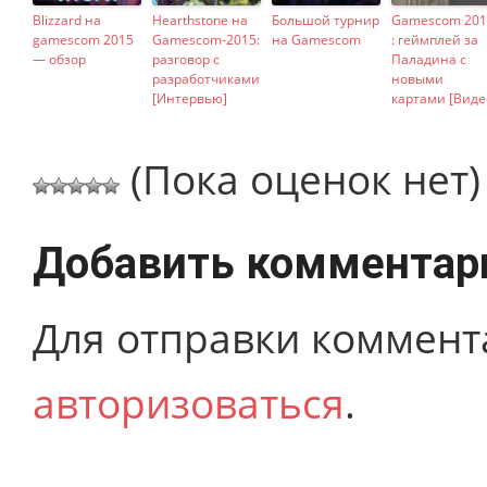
Blizzard на
Hearthstone на
Большой турнир
Gamescom 201
gamescom 2015
Gamescom-2015:
на Gamescom
: геймплей за
— обзор
разговор с
Паладина с
разработчиками
новыми
[Интервью]
картами [Виде
(Пока оценок нет)
Добавить комментар
Для отправки коммент
авторизоваться
.