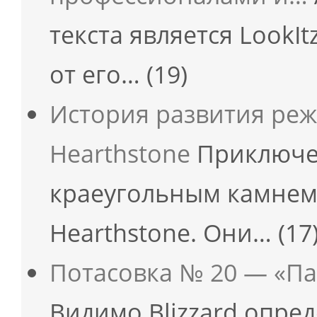
текста является LookIt
от его…
(19)
История развития ре
Hearthstone
Приключен
краеугольным камнем 
Hearthstone. Они…
(17
Потасовка № 20 — «Па
Видимо Blizzard опре