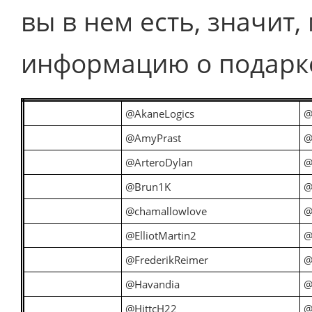
вы в нем есть, значит
информацию о подарк
@AkaneLogics
@
@AmyPrast
@
@ArteroDylan
@
@Brun1K
@
@chamallowlove
@
@ElliotMartin2
@
@FrederikReimer
@
@Havandia
@
@HittcH22
@