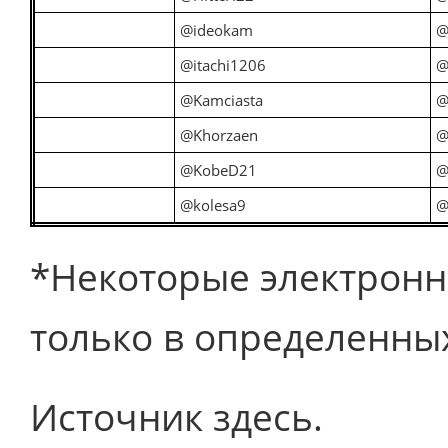
@ideokam
@
@itachi1206
@
@Kamciasta
@
@Khorzaen
@
@KobeD21
@
@kolesa9
@
*Некоторые электрон
только в определенны
Источник здесь.