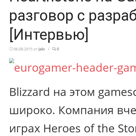
разговор с разра
[Интервью]
06.08.2015
от
Jalo
/
0
Blizzard на этом game
широко. Компания вче
играх Heroes of the Sto