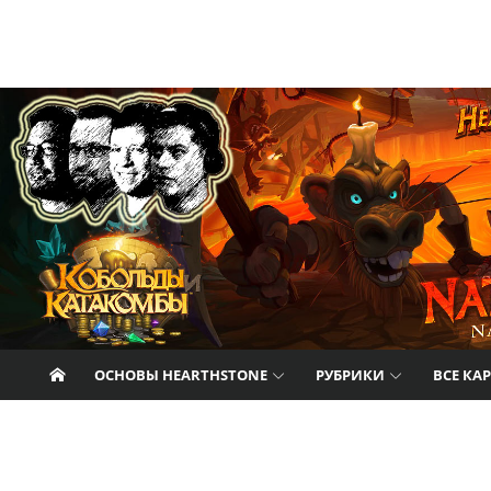
Перейти к содержанию
Nat Pagle
Прогулки с Натом Пэглом по лабиринтам
Hearthstone.
ОСНОВЫ HEARTHSTONE
РУБРИКИ
ВСЕ КА