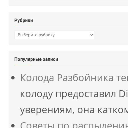
Рубрики
Рубрики
Популярные записи
Колода Разбойника те
колоду предоставил Di
уверениям, она катко
Советы по распылени