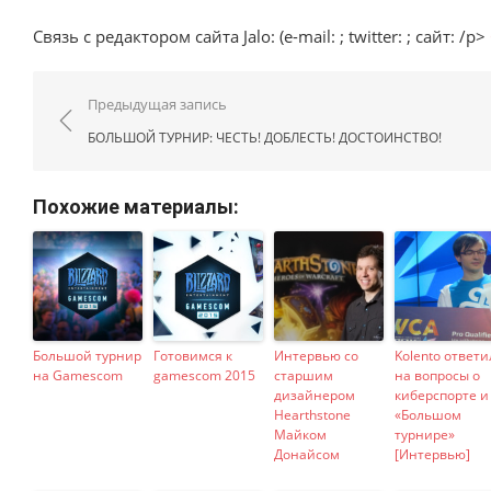
Связь с редактором сайта Jalo: (e-mail: ; twitter: ; сайт: /p>
Навигация по записям
Предыдущая запись
БОЛЬШОЙ ТУРНИР: ЧЕСТЬ! ДОБЛЕСТЬ! ДОСТОИНСТВО!
Похожие материалы:
Большой турнир
Готовимся к
Интервью со
Kolento ответи
на Gamescom
gamescom 2015
старшим
на вопросы о
дизайнером
киберспорте и
Hearthstone
«Большом
Майком
турнире»
Донайсом
[Интервью]