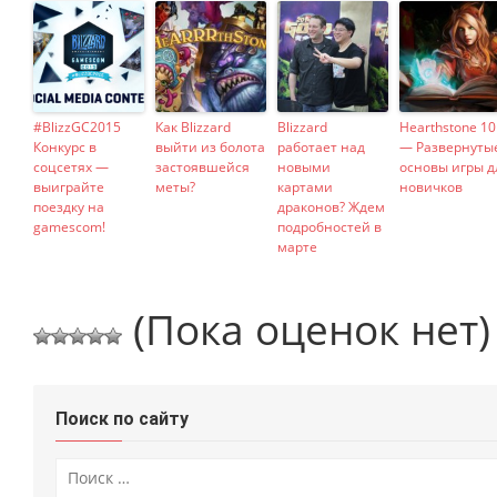
#BlizzGC2015
Как Blizzard
Blizzard
Hearthstone 10
Конкурс в
выйти из болота
работает над
— Развернуты
соцсетях —
застоявшейся
новыми
основы игры д
выиграйте
меты?
картами
новичков
поездку на
драконов? Ждем
gamescom!
подробностей в
марте
(Пока оценок нет)
Поиск по сайту
Искать: