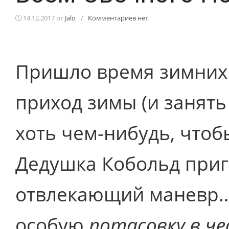
14.12.2017
от
Jalo
/
Комментариев нет
Пришло время зимних 
приход зимы (и занят
хоть чем-нибудь, что
Дедушка Кобольд приг
отвлекающий маневр… 
особую
потасовку
в ч