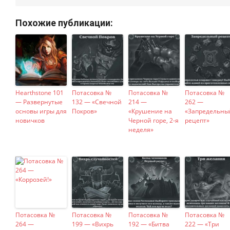
Похожие публикации:
Hearthstone 101
Потасовка №
Потасовка №
Потасовка №
— Развернутые
132 — «Свечной
214 —
262 —
основы игры для
Покров»
«Крушение на
«Запредельны
новичков
Черной горе, 2-я
рецепт»
неделя»
Потасовка №
Потасовка №
Потасовка №
Потасовка №
264 —
199 — «Вихрь
192 — «Битва
222 — «Три