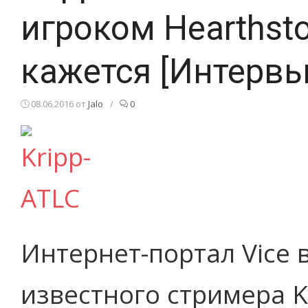
игроком Hearthsto
кажется [Интервь
08.06.2016
от
Jalo
/
0
Интернет-портал Vice 
известного стримера Kr