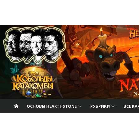
Перейти к содержанию
Nat Pagle
Прогулки с Натом Пэглом по лабиринтам
Hearthstone.
ОСНОВЫ HEARTHSTONE
РУБРИКИ
ВСЕ К