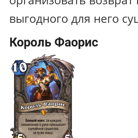
выгодного для него су
Король Фаорис