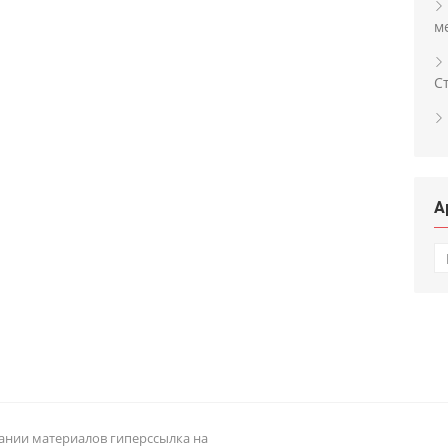
м
С
А
А
овании материалов гиперссылка на