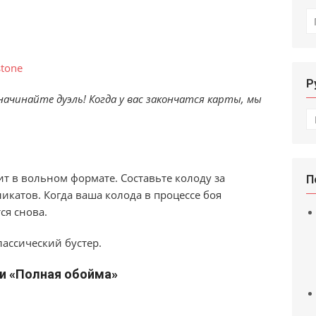
И
Р
ачинайте дуэль! Когда у вас закончатся карты, мы
Р
т в вольном формате. Составьте колоду за
П
ликатов. Когда ваша колода в процессе боя
ся снова.
лассический бустер.
и «Полная обойма»