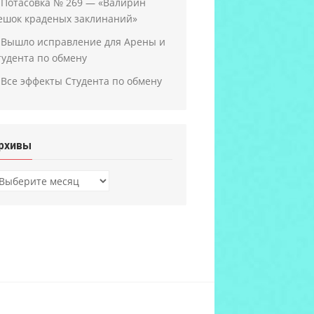
Потасовка № 269 — «Валирин
ешок краденых заклинаний»
Вышло исправление для Арены и
тудента по обмену
Все эффекты Студента по обмену
рхивы
рхивы