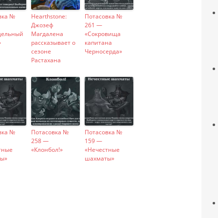
вка №
Hearthstone:
Потасовка №
Джозеф
261 —
дельный
Магдалена
«Сокровища
»
рассказывает о
капитана
сезоне
Черносерда»
Растахана
вка №
Потасовка №
Потасовка №
258 —
159 —
тные
«Клонбол!»
«Нечестные
ы»
шахматы»