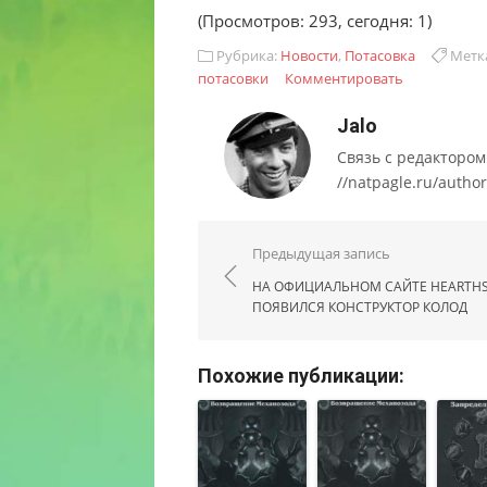
(Просмотров: 293, сегодня: 1)
Рубрика:
Новости
,
Потасовка
Метк
потасовки
Комментировать
Jalo
Связь с редактором са
//natpagle.ru/author
Навигация по запис
Предыдущая запись
НА ОФИЦИАЛЬНОМ САЙТЕ HEARTH
ПОЯВИЛСЯ КОНСТРУКТОР КОЛОД
Похожие публикации: