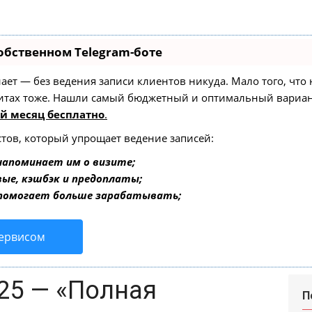
обственном Telegram-боте
 знает — без ведения записи клиентов никуда. Мало того, чт
зитах тоже. Нашли самый бюджетный и оптимальный вариа
й месяц бесплатно
.
стов, который упрощает ведение записей:
напоминает им о визите;
вые, кэшбэк и предоплаты;
 помогает больше зарабатывать;
сервисом
25 — «Полная
П