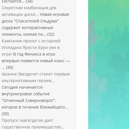
состоится…
(34)
Секретная комбинация для
активации доски…
Новая игровая
доска "Спасителей Ульдума"
содержит интерактивные
элементы, кликая по…
(32)
Кампания-пролог с историей
Иллидана Ярости Бури уже в
игре!
В год Феникса в игре
впервые появится новый класс —
…
(30)
Аранна Звездочет станет первым
альтернативным героем…
Сегодня начинается
внутриигровое событие
"Огненный Скверноворот",
которое в течение ближайшего…
(30)
Пропуск завсегдатая дает
существенное преимущество…