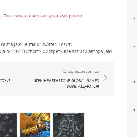
а:
Потасовка
,
потасовки с друзьями
,
режим
йта Jalo: (e-mail: ; twitter: ; сайт:
/jalo/" rel="author"> Смотреть все записи автора Jalo
ям
Следующая запись
STONE
ИГРЫ HEARTHSTONE GLOBAL GAMES
ВОЗВРАЩАЮТСЯ!