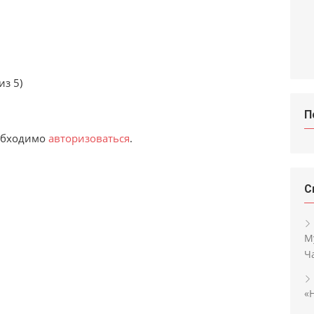
из 5)
П
еобходимо
авторизоваться
.
С
М
Ч
«