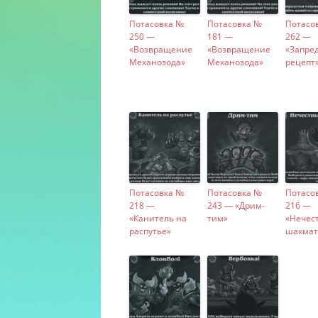
Потасовка №
Потасовка №
Потасо
250 —
181 —
262 —
«Возвращение
«Возвращение
«Запре
Механозода»
Механозода»
рецепт
Потасовка №
Потасовка №
Потасо
218 —
243 — «Дрим-
216 —
«Канитель на
тим»
«Нечес
распутье»
шахмат