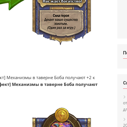
П
т] Механизмы в таверне Боба получают +2 к
С
фект] Механизмы в таверне Боба получают
о
д
2