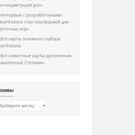
Вечноцветущий дол»
Интервью с разработчиками:
Hearthstone стал платформой для
арточных игр»
Все карты основного набора
earthstone
Все известные карты дополнения
Закаленные Степями»
рхивы
рхивы