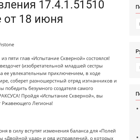
ления 17.4.1.51510
П
e от 18 июня
И
Р
з пяти глав «Испытание Скверной» состоялся!
Р
вездочет (изобретательной младшей сестры
за ее увлекательным приключением, в ходе
мире, соберет разношерстный отряд изгнанников и
ы победить безумного создателя самого
П
АКСУСА! Пройдя «Испытание Скверной», вы
т Ржавеющего Легиона!
юня в силу вступят изменения баланса для «Полей
ты «Двойной удар» и ряд исправлений, о которых