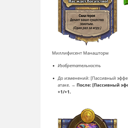
Миллифисент Манашторм
Изобретательность
До изменений: [Пассивный эффек
атаке. →
После: [Пассивный эф
+1/+1.