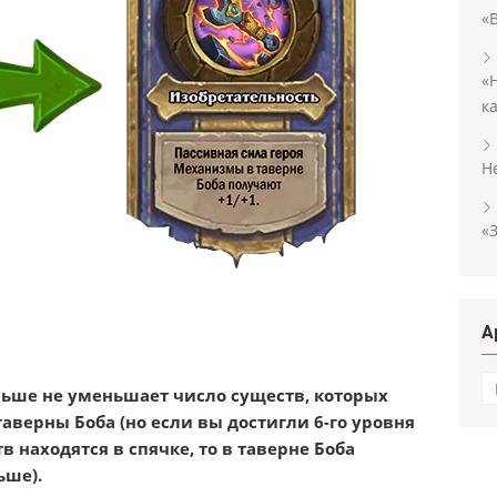
«
«
к
H
«
А
А
льше не уменьшает число существ, которых
аверны Боба (но если вы достигли 6-го уровня
 находятся в спячке, то в таверне Боба
ьше).