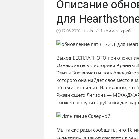
Описание обнов
для Hearthston
17.06.2020
от
Jalo
/
1 комментарий
Выход БЕСПЛАТНОГО приключения и
Ознакомьтесь с историей Аранны З
Элизы Звездочет) и понаблюдайте 
которого она найдет свое место в 
объединит силы с Иллиданом, чтоб
Ржавеющего Легиона — МЕХА-ДЖАР
сможете получить рубашку для кар
Мы также рады сообщить, что 18 и
сражений», а также изменение кар