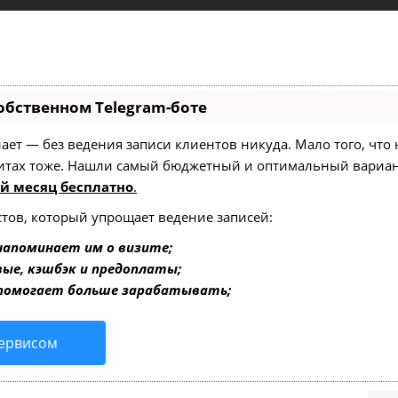
обственном Telegram-боте
 знает — без ведения записи клиентов никуда. Мало того, чт
зитах тоже. Нашли самый бюджетный и оптимальный вариа
й месяц бесплатно
.
стов, который упрощает ведение записей:
напоминает им о визите;
вые, кэшбэк и предоплаты;
 помогает больше зарабатывать;
сервисом