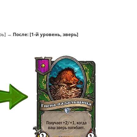
ерь] →
После: [1-й уровень, зверь]