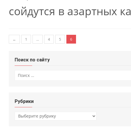
сойдутся в азартных к
Навигация по записям
←
1
…
4
5
6
Поиск по сайту
Искать:
Рубрики
Рубрики