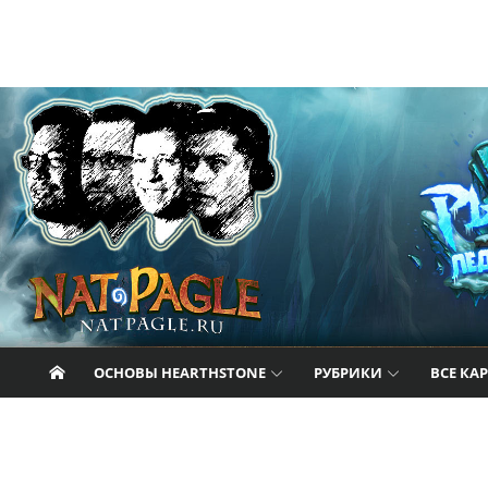
Перейти к содержанию
Nat Pagle
Прогулки с Натом Пэглом по лабиринтам
Hearthstone.
ОСНОВЫ HEARTHSTONE
РУБРИКИ
ВСЕ КА