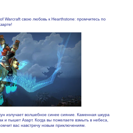
f Warcraft свою любовь к Hearthstone: промчитесь по
зарте!
кун излучает волшебное синее сияние. Каменная шкура
к и пышет Азарт. Когда вы пожелаете взмыть в небеса,
помчит вас навстречу новым приключениям.