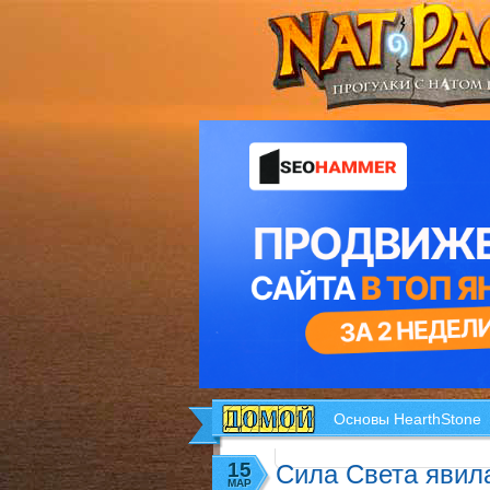
Основы HearthStone
15
Сила Света явила
МАР