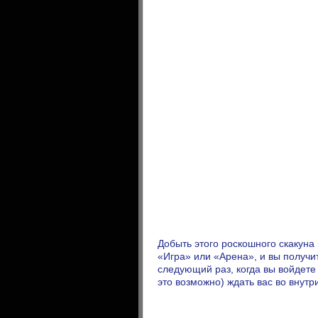
Добыть этого роскошного скакуна
«Игра» или «Арена», и вы получи
следующий раз, когда вы войдете в
это возможно) ждать вас во внут