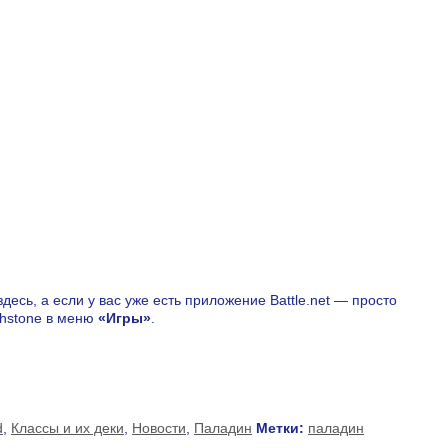
десь, а если у вас уже есть приложение Battle.net — просто
thstone в меню
«Игры»
.
d
,
Классы и их деки
,
Новости
,
Паладин
Метки:
паладин