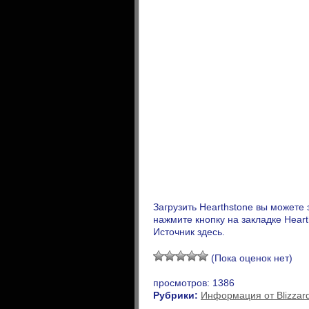
Загрузить Hearthstone вы можете з
нажмите кнопку на закладке Hear
Источник здесь.
(Пока оценок нет)
просмотров: 1386
Рубрики:
Информация от Blizzar