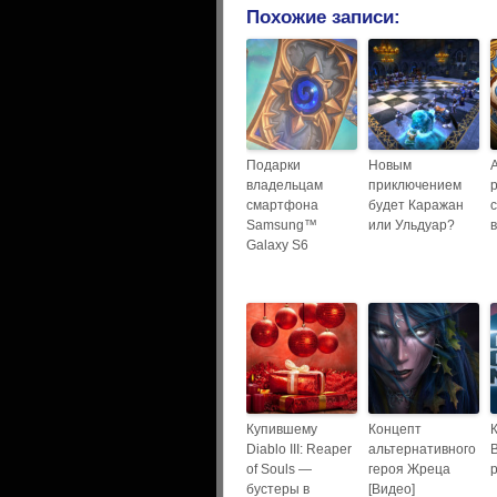
Похожие записи:
Подарки
Новым
владельцам
приключением
смартфона
будет Каражан
Samsung™
или Ульдуар?
Galaxy S6
Купившему
Концепт
Diablo III: Reaper
альтернативного
B
of Souls —
героя Жреца
бустеры в
[Видео]