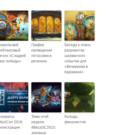
Апрельский
График
Беседа у очага:
рейтинговый
проведения
разработка
сезон «Сладкий
потасовок в
шахматного
вкус победы»
регионах
события для
«Вечеринки в
Каражане»
Конкурсы
Тема этой
Колоды
lizzCon 2016:
недели
финалистов
регистрация
#BlizzGC2015:
эпичные