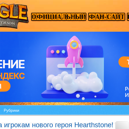
Рубрики
 игрокам нового героя Hearthstone!