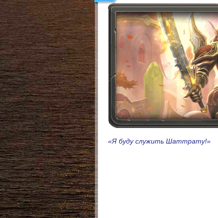
«Я буду служить Шаттрату!»