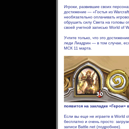
Игроки, развившие своих персонаж
достижение — «Гостья из Warcraft
необязательно оплачивать игровое
обрушить силу Света на головы оп
своей учетной записью World of Wa
Учтите только, что это достижени
леди Лиадрин — в том случае, есл
МСК 11 марта.
появится на закладке «Герои» 
Если вы еще не играете в World of
бесплатно и очень просто: загруз
записи Battle.net (подробнее).