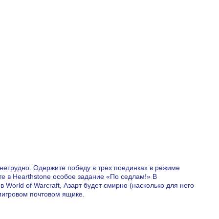
 нетрудно. Одержите победу в трех поединках в режиме
те в Hearthstone особое задание «По седлам!» В
 World of Warcraft, Азарт будет смирно (насколько для него
риигровом почтовом ящике.