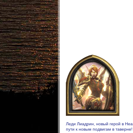
Леди Лиадрин, новый герой в Hea
пути к новым подвигам в таверне!