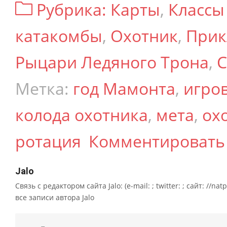
Рубрика:
Карты
,
Классы
катакомбы
,
Охотник
,
Прик
Рыцари Ледяного Трона
,
С
Метка:
год Мамонта
,
игро
колода охотника
,
мета
,
ох
ротация
Комментировать
Jalo
Связь с редактором сайта Jalo: (e-mail: ; twitter: ; сайт: //na
все записи автора Jalo