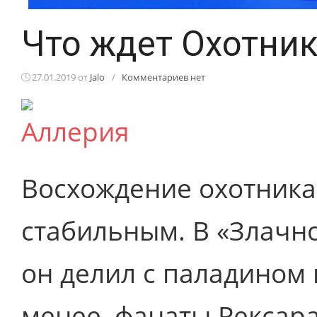
Что ждет Охотник
27.01.2019
от
Jalo
/
Комментариев нет
Восхождение охотника
стабильным. В «Злачн
он делил с паладином 
менее, фанаты Рексара