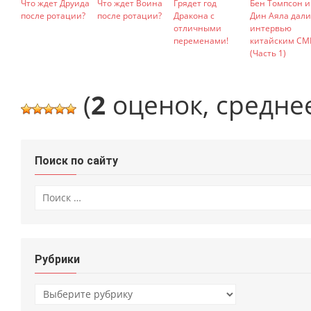
Что ждет Друида
Что ждет Воина
Грядет год
Бен Томпсон и
после ротации?
после ротации?
Дракона с
Дин Аяла дали
отличными
интервью
переменами!
китайским СМ
(Часть 1)
(
2
оценок, средне
Поиск по сайту
Искать:
Рубрики
Рубрики