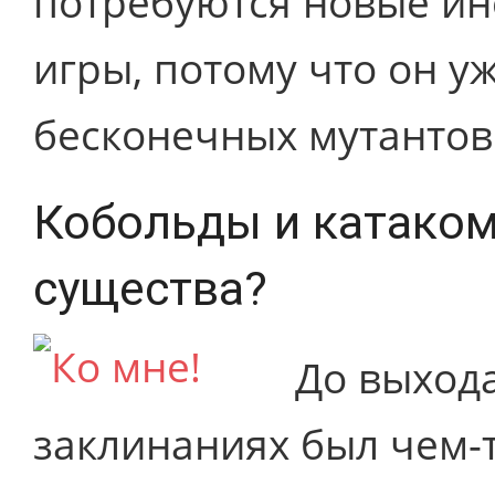
потребуются новые ин
игры, потому что он у
бесконечных мутантов
Кобольды и катако
существа?
До выход
заклинаниях был чем-т