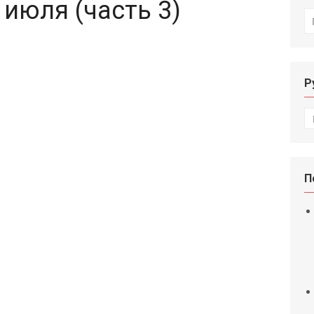
 июля (часть 3)
И
Р
Р
П