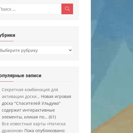
скать:
Поиск
убрики
убрики
опулярные записи
Секретная комбинация для
активации доски…
Новая игровая
доска "Спасителей Ульдума"
содержит интерактивные
элементы, кликая по…
(61)
Все известные карты «Натиска
драконов»
Пока опубликовано: