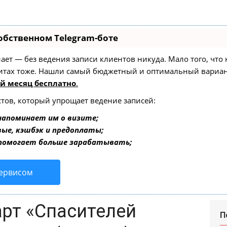
обственном Telegram-боте
 знает — без ведения записи клиентов никуда. Мало того, чт
зитах тоже. Нашли самый бюджетный и оптимальный вариа
й месяц бесплатно
.
стов, который упрощает ведение записей:
напоминает им о визите;
вые, кэшбэк и предоплаты;
 помогает больше зарабатывать;
сервисом
арт «Спасителей
П