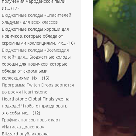
получения чародейской пыли,
из…
(17)
Бюджетные колоды «Спасителей
Ульдума» для всех классов
Бюджетные колоды хороши для
новичков, которые обладают
скромными коллекциями. Их…
(16)
Бюджетные колоды «Возмездия
теней» для…
Бюджетные колоды
хороши для новичков, которые
обладают скромными
коллекциями. Их…
(15)
Программа Twitch Drops вернется
во время Hearthstone…
Hearthstone Global Finals уже на
подходе! Чтобы отпраздновать
это событие,…
(12)
График анонсов новых карт
«Натиска драконов»
Blizzard опубликовала