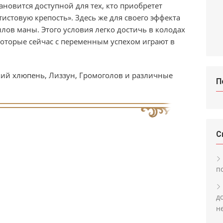
ановится доступной для тех, кто приобретет
стовую крепость». Здесь же для своего эффекта
лов маны. Этого условия легко достичь в колодах
которые сейчас с переменным успехом играют в
кий хлюпень, Лиззун, Громоголов и различные
П
С
п
д
н