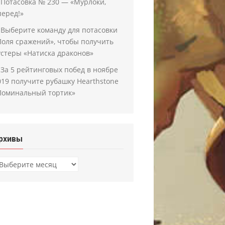
Потасовка № 230 — «Мурлоки,
перед!»
Выберите команду для потасовки
Поля сражений», чтобы получить
устеры «Натиска драконов»
За 5 рейтинговых побед в ноябре
019 получите рубашку Hearthstone
Поминальный тортик»
рхивы
рхивы