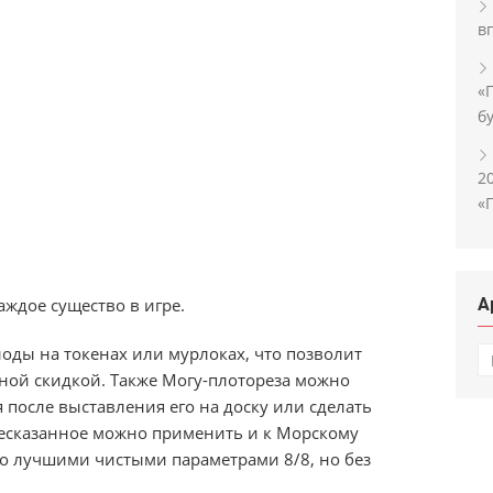
в
«
б
2
«
А
каждое существо в игре.
А
лоды на токенах или мурлоках, что позволит
нной скидкой. Также Могу-плотореза можно
после выставления его на доску или сделать
шесказанное можно применить и к Морскому
до лучшими чистыми параметрами 8/8, но без