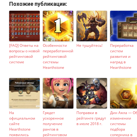
Похожие публикации:
[FAQ] Ответы на
Особенности
Не тушуйтесь!
Переработка
вопросы о новой
переработанной
систем
рейтинговой
рейтинговой
развития и
системе
системы
наград в
Hearthstone
Hearthstone
На
Грядет
Поправки в
Дин Аяла — О
официальном
ускоренное
рейтинге грядут
изменении
сайте
получение
в июле 2018 г.
системы
Hearthstone
рангов в
подбора
появились
рейтинговом
соперника в