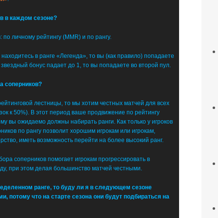
в в каждом сезоне?
 по личному рейтингу (MMR) и по рангу.
находитесь в ранге «Легенда», то вы (как правило) попадаете
 звездный бонус падает до 1, то вы попадаете во второй пул.
ра соперников?
 рейтинговой лестницы, то мы хотим честных матчей для всех
ок к 50%). В этот период ваше продвижение по рейтингу
у вы ожидаемо должны набирать ранги. Как только у игроков
ников по рангу позволит хорошим игрокам или игрокам,
ерство, иметь возможность перейти на более высокий ранг.
дбора соперников помогает игрокам прогрессировать в
нду, при этом делая большинство матчей честными.
ределенном ранге, то буду ли я в следующем сезоне
и, потому что на старте сезона они будут подбираться на