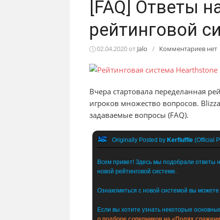
[FAQ] Ответы н
рейтинговой с
02.04.2020
от
Jalo
/
Комментариев нет
Вчера стартовала переделанная рей
игроков множество вопросов. Blizz
задаваемые вопросы (FAQ).
Originally Posted by
Kerfluffle
(Official P
Всем привет! Здесь мы подобрали ответы н
новой рейтинговой системе.
Ознакомиться с новой системой вы можете
Если вы хотите узнать некоторые основные
о подборе соперников на «Полях сражен