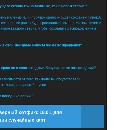
щего сезона точно таким же, как в новом сезоне?
чень маленьким, и «порядок оценки» будет сохранен (игрок A,
 сезоне, все равно будет расположен выше). Математически,
ачале каждого сезона, чтобы сохранить распределение в
ли я свои звездные бонусы после возвращения?
отеряю ли я свои звездные бонусы после возвращения?
висимости от того, как долго вы отсутствовали.
ять часть звездных бонусов.
ся победные серии?
ерный хотфикс 18.0.1 для
ции случайных карт