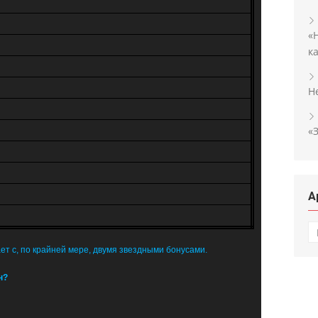
«
к
H
«
А
А
ет с, по крайней мере, двумя звездными бонусами.
н?