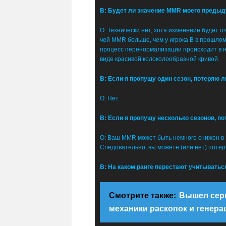
В: Будет ли значение MMR моего предыду
О: Технически нет, хотя изменение будет о
чей MMR больше, чем у игрока B в прошлом
процесс перенормализации происходит в н
виде красивой колоколообразной кривой.
В: Если я пропущу один сезон, потеряю 
О: Нет.
В: Если я пропущу несколько сезонов, п
О: Ваш MMR может быть немного снижен в за
Следовательно, вы можете (или нет) потер
В: На каком ранге перестают учитывать
Смотрите также:
Вышел серв
механики раскопок и генера