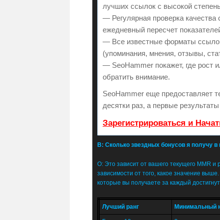
лучших ссылок с высокой степень
— Регулярная проверка качества 
ежедневный пересчет показателей
— Все известные форматы ссылок
(упоминания, мнения, отзывы, ста
— SeoHammer покажет, где рост и
обратить внимание.
SeoHammer еще предоставляет т
десятки раз, а первые результаты
Зарегистрироваться и Нача
В: Сколько звездных бонусов я получу в
О: Это зависит от вашего текущего MMR и 
зависимости от того, какое значение выше
которые вы получаете за каждый достигнут
Лучший ранг
Минимальный н