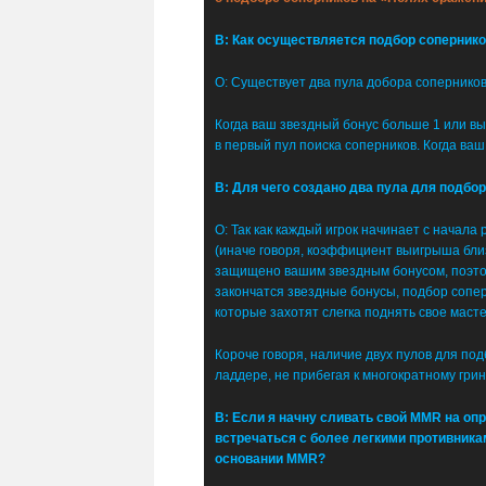
В: Как осуществляется подбор сопернико
О: Существует два пула добора соперников:
Когда ваш звездный бонус больше 1 или вы 
в первый пул поиска соперников. Когда ваш
В: Для чего создано два пула для подбо
О: Так как каждый игрок начинает с начала
(иначе говоря, коэффициент выигрыша близ
защищено вашим звездным бонусом, поэтом
закончатся звездные бонусы, подбор сопер
которые захотят слегка поднять свое маст
Короче говоря, наличие двух пулов для по
ладдере, не прибегая к многократному гри
В: Если я начну сливать свой MMR на оп
встречаться с более легкими противникам
основании MMR?