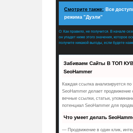
Смотрите также:
Все доступ
режима "Дуэли"
О: Как правило, не получится. В начале с
он упадет ниже этого значения, которое о
получите никакой выгоды, если будете на
Забиваем Сайты В ТОП КУВ
SeoHammer
Каждая ссылка анализируется по 
SeoHammer делает продвижение с
вечные ссылки, статьи, упоминан
потенциал SeoHammer для продви
Что умеет делать SeoHamm
— Продвижение в один клик, инте