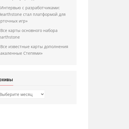
Интервью с разработчиками:
Hearthstone стал платформой для
арточных игр»
Все карты основного набора
earthstone
Все известные карты дополнения
Закаленные Степями»
рхивы
рхивы