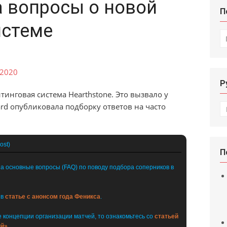
а вопросы о новой
П
истеме
И
Р
тинговая система Hearthstone. Это вызвало у
Р
ard опубликовала подборку ответов на часто
ost)
П
а основные вопросы (FAQ) по поводу подбора соперников в
 в
статье с анонсом года Феникса
.
 концепции организации матчей, то ознакомьтесь со
статьей
ий»
.