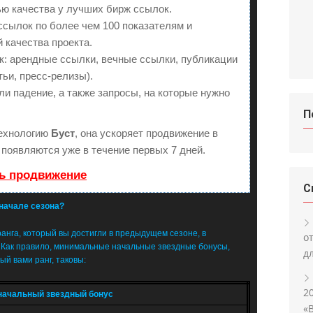
ю качества у лучших бирж ссылок.
ссылок по более чем 100 показателям и
 качества проекта.
: арендные ссылки, вечные ссылки, публикации
тьи, пресс-релизы).
ли падение, а также запросы, на которые нужно
П
ехнологию
Буст
, она ускоряет продвижение в
 появляются уже в течение первых 7 дней.
ть продвижение
С
 начале сезона?
ранга, который вы достигли в предыдущем сезоне, в
о
. Как правило, минимальные начальные звездные бонусы,
д
ый вами ранг, таковы:
2
ачальный звездный бонус
«