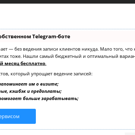
обственном Telegram-боте
 знает — без ведения записи клиентов никуда. Мало того, чт
зитах тоже. Нашли самый бюджетный и оптимальный вариа
й месяц бесплатно
.
стов, который упрощает ведение записей:
напоминает им о визите;
вые, кэшбэк и предоплаты;
 помогает больше зарабатывать;
сервисом