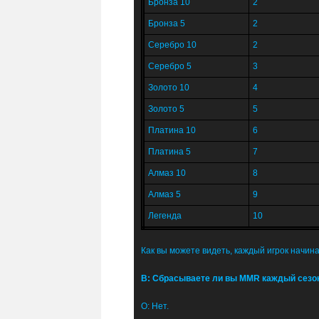
Бронза 10
2
Бронза 5
2
Серебро 10
2
Серебро 5
3
Золото 10
4
Золото 5
5
Платина 10
6
Платина 5
7
Алмаз 10
8
Алмаз 5
9
Легенда
10
Как вы можете видеть, каждый игрок начина
В: Сбрасываете ли вы MMR каждый сезо
О: Нет.