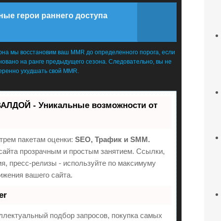
ные герои раннего доступа
езона мы восстановим ваш MMR до определенного порога, если
сновано на ранге предыдущего сезона. Следовательно, вы не
меренно ухудшать свой MMR.
АЛДОЙ - Уникальные возможности от
трем пакетам оценки:
SEO, Трафик и SMM.
айта прозрачным и простым занятием. Ссылки,
ия, пресс-релизы - используйте по максимуму
жения вашего сайта.
er
ллектуальный подбор запросов, покупка самых