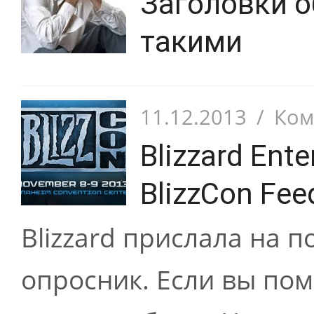
Заголовки о
такими
11.12.2013
/
Ком
Blizzard Ent
BlizzCon Fee
Blizzard прислала на 
опросник. Если вы по