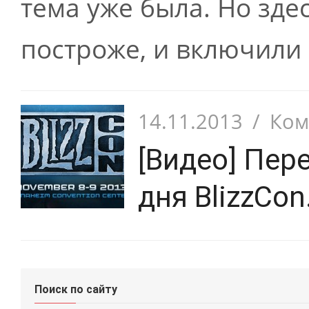
тема уже была. Но зд
построже, и включили 
14.11.2013
/
Ком
[Видео] Пер
дня BlizzCon
Поиск по сайту